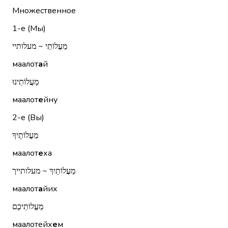
Множественное
1-е (Мы)
מַעֲלוֹתַי ~ מעלותיי
маалот
а
й
מַעֲלוֹתֵינוּ
маалот
е
йну
2-е (Вы)
מַעֲלוֹתֶיךָ
маалот
е
ха
מַעֲלוֹתַיִךְ ~ מעלותייך
маалот
а
йих
מַעֲלוֹתֵיכֶם
маалотейх
е
м