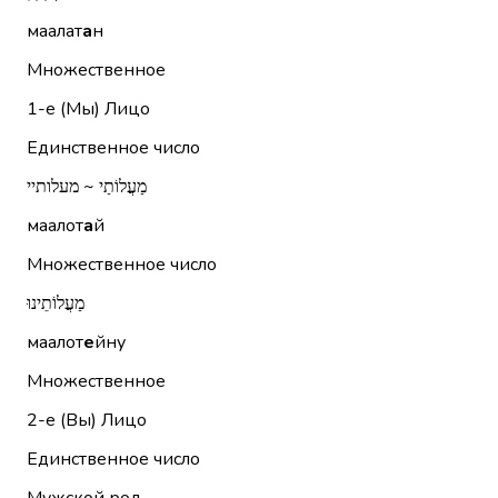
маалат
а
н
Множественное
1-е (Мы)
Лицо
Единственное число
מַעֲלוֹתַי ~ מעלותיי
маалот
а
й
Множественное число
מַעֲלוֹתֵינוּ
маалот
е
йну
Множественное
2-е (Вы)
Лицо
Единственное число