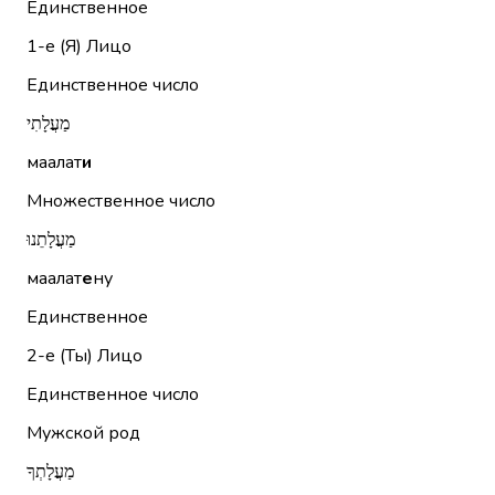
Единственное
1-е (Я)
Лицо
Единственное число
מַעֲלָתִי
маалат
и
Множественное число
מַעֲלָתֵנוּ
маалат
е
ну
Единственное
2-е (Ты)
Лицо
Единственное число
Мужской род
מַעֲלָתְךָ