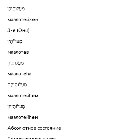
מַעֲלוֹתֵיכֶן
маалотейх
е
н
3-е (Они)
מַעֲלוֹתָיו
маалот
а
в
מַעֲלוֹתֶיהָ
маалот
е
hа
מַעֲלוֹתֵיהֶם
маалотейh
е
м
מַעֲלוֹתֵיהֶן
маалотейh
е
н
Абсолютное состояние