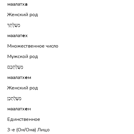
маалатх
а
Женский род
מַעֲלָתֵךְ
маалат
е
х
Множественное число
Мужской род
מַעֲלַתְכֶם
маалатх
е
м
Женский род
מַעֲלַתְכֶן
маалатх
е
н
Единственное
3-е (Он/Она)
Лицо