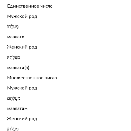
Единственное число
Мужской род
מַעֲלָתוֹ
маалат
о
Женский род
מַעֲלָתָהּ
маалат
а
(h)
Множественное число
Мужской род
מַעֲלָתָם
маалат
а
м
Женский род
מַעֲלָתָן