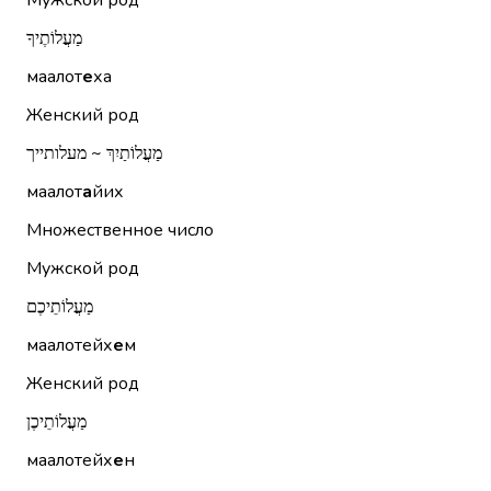
Мужской род
מַעֲלוֹתֶיךָ
маалот
е
ха
Женский род
מַעֲלוֹתַיִךְ ~ מעלותייך
маалот
а
йих
Множественное число
Мужской род
מַעֲלוֹתֵיכֶם
маалотейх
е
м
Женский род
מַעֲלוֹתֵיכֶן
маалотейх
е
н