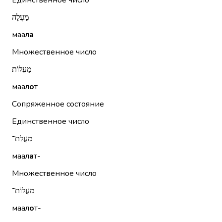
Единственное число
מַעֲלָה
маал
а
Множественное число
מַעֲלוֹת
маал
о
т
Сопряженное состояние
Единственное число
מַעֲלַת־
маал
а
т-
Множественное число
מַעֲלוֹת־
маал
о
т-