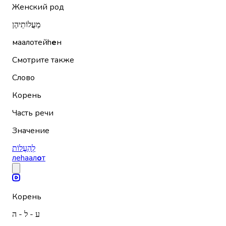
Женский род
מַעֲלוֹתֵיהֶן
маалотейh
е
н
Смотрите также
Слово
Корень
Часть речи
Значение
לְהַעֲלוֹת
леhаал
о
т
Корень
ע - ל - ה