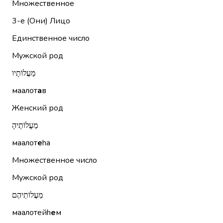
Множественное
3-е (Они)
Лицо
Единственное число
Мужской род
מַעֲלוֹתָיו
маалот
а
в
Женский род
מַעֲלוֹתֶיהָ
маалот
е
hа
Множественное число
Мужской род
מַעֲלוֹתֵיהֶם
маалотейh
е
м