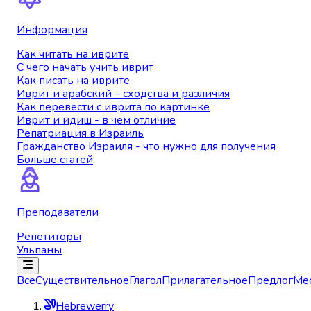
Информация
Как читать на иврите
С чего начать учить иврит
Как писать на иврите
Иврит и арабский – сходства и различия
Как перевести с иврита по картинке
Иврит и идиш - в чем отличие
Репатриация в Израиль
Гражданство Израиля - что нужно для получения
Больше статей
Преподаватели
Репетиторы
Ульпаны
Все
Существительное
Глагол
Прилагательное
Предлог
Ме
Hebrewerry