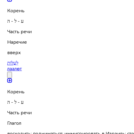
Корень
ע - ל - ה
Часть речи
Наречие
вверх
לַעֲלוֹת
лаал
о
т
Корень
ע - ל - ה
Часть речи
Глагол
восходить; подниматься; иммигрировать в Израиль; сто