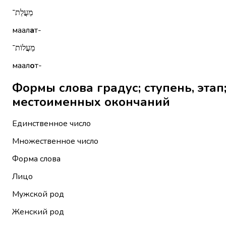
מַעֲלַת־
маал
а
т-
מַעֲלוֹת־
маал
о
т-
Формы слова градус; ступень, этап; дост
местоименных окончаний
Единственное число
Множественное число
Форма слова
Лицо
Мужской род
Женский род