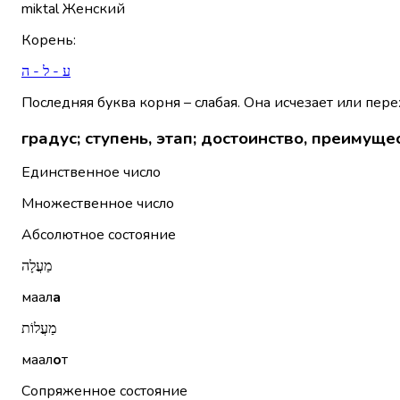
miktal
Женский
Корень
:
ע - ל - ה
Последняя буква корня – слабая. Она исчезает или пере
градус; ступень, этап; достоинство, преимуще
Единственное число
Множественное число
Абсолютное состояние
מַעֲלָה
маал
а
מַעֲלוֹת
маал
о
т
Сопряженное состояние