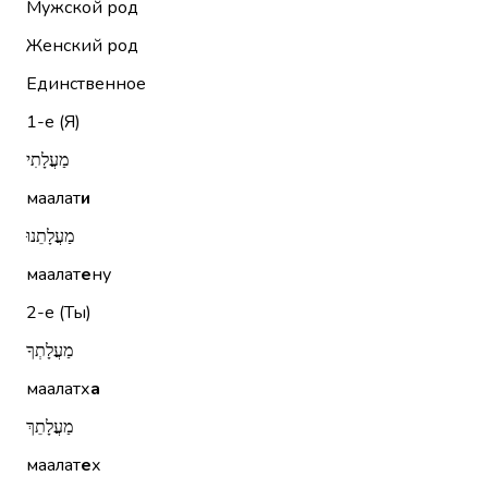
Мужской род
Женский род
Единственное
1-е (Я)
מַעֲלָתִי
маалат
и
מַעֲלָתֵנוּ
маалат
е
ну
2-е (Ты)
מַעֲלָתְךָ
маалатх
а
מַעֲלָתֵךְ
маалат
е
х