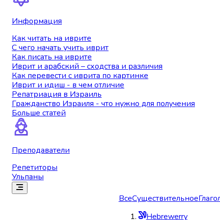
Информация
Как читать на иврите
С чего начать учить иврит
Как писать на иврите
Иврит и арабский – сходства и различия
Как перевести с иврита по картинке
Иврит и идиш - в чем отличие
Репатриация в Израиль
Гражданство Израиля - что нужно для получения
Больше статей
Преподаватели
Репетиторы
Ульпаны
Все
Существительное
Глаго
Hebrewerry