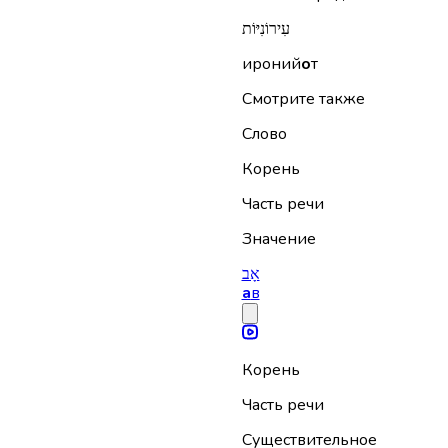
עִירוֹנִיּוֹת
ироний
о
т
Смотрите также
Слово
Корень
Часть речи
Значение
אָב
а
в
Корень
Часть речи
Существительное