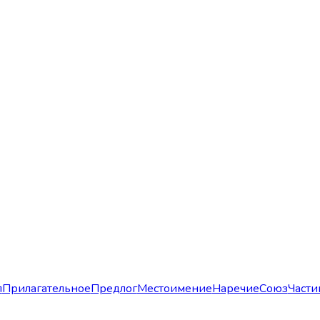
л
Прилагательное
Предлог
Местоимение
Наречие
Союз
Части