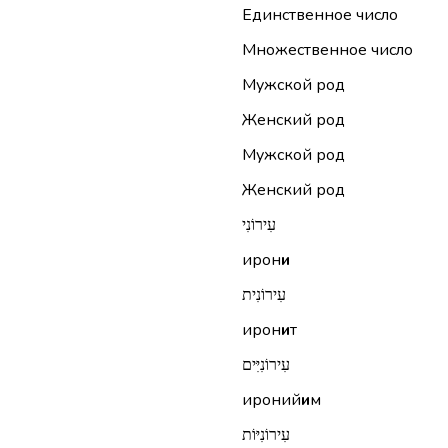
Единственное число
Множественное число
Мужской род
Женский род
Мужской род
Женский род
עִירוֹנִי
ирон
и
עִירוֹנִית
ирон
и
т
עִירוֹנִיִּים
ироний
и
м
עִירוֹנִיּוֹת