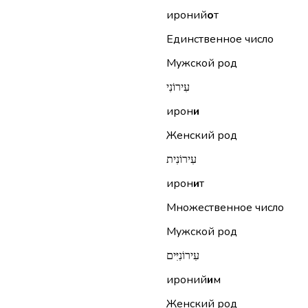
ироний
о
т
Единственное число
Мужской род
עִירוֹנִי
ирон
и
Женский род
עִירוֹנִית
ирон
и
т
Множественное число
Мужской род
עִירוֹנִיִּים
ироний
и
м
Женский род