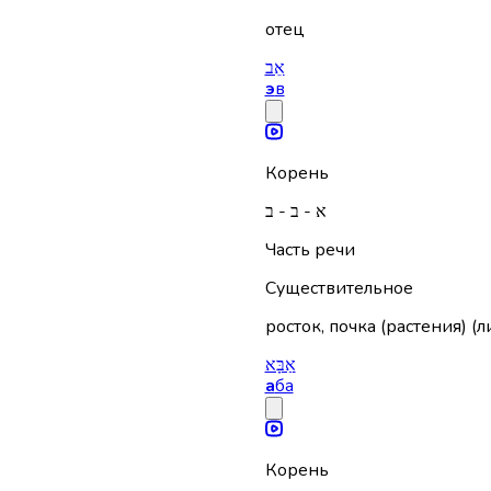
отец
אֵב
э
в
Корень
א - ב - ב
Часть речи
Существительное
росток, почка (растения) (ли
אַבָּא
а
ба
Корень