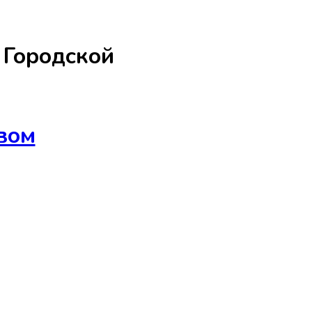
а
Городской
вом