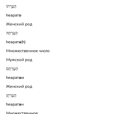
הֶעָרָתוֹ
hеарат
о
Женский род
הֶעָרָתָהּ
hеарат
а
(h)
Множественное число
Мужской род
הֶעָרָתָם
hеарат
а
м
Женский род
הֶעָרָתָן
hеарат
а
н
Множественное