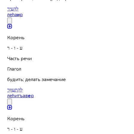
לְהָעִיר
леhа
и
р
Корень
ע - ו - ר
Часть речи
Глагол
будить; делать замечание
לְהִתְעַווֵּר
леhитъав
е
р
Корень
ע - ו - ר