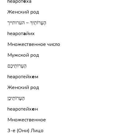
hеарот
е
ха
Женский род
הֶעָרוֹתַיִךְ ~ הערותייך
hеарот
а
йих
Множественное число
Мужской род
הֶעָרוֹתֵיכֶם
hеаротейх
е
м
Женский род
הֶעָרוֹתֵיכֶן
hеаротейх
е
н
Множественное
3-е (Они)
Лицо