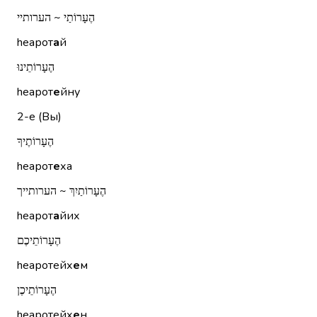
הֶעָרוֹתַי ~ הערותיי
hеарот
а
й
הֶעָרוֹתֵינוּ
hеарот
е
йну
2-е (Вы)
הֶעָרוֹתֶיךָ
hеарот
е
ха
הֶעָרוֹתַיִךְ ~ הערותייך
hеарот
а
йих
הֶעָרוֹתֵיכֶם
hеаротейх
е
м
הֶעָרוֹתֵיכֶן
hеаротейх
е
н