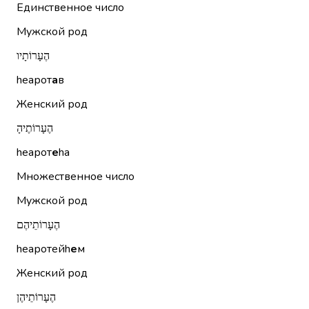
Единственное число
Мужской род
הֶעָרוֹתָיו
hеарот
а
в
Женский род
הֶעָרוֹתֶיהָ
hеарот
е
hа
Множественное число
Мужской род
הֶעָרוֹתֵיהֶם
hеаротейh
е
м
Женский род
הֶעָרוֹתֵיהֶן