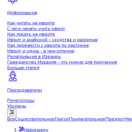
Информация
Как читать на иврите
С чего начать учить иврит
Как писать на иврите
Иврит и арабский – сходства и различия
Как перевести с иврита по картинке
Иврит и идиш - в чем отличие
Репатриация в Израиль
Гражданство Израиля - что нужно для получения
Больше статей
Преподаватели
Репетиторы
Ульпаны
Все
Существительное
Глагол
Прилагательное
Предлог
Ме
Hebrewerry