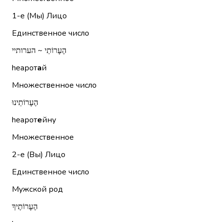
1-е (Мы)
Лицо
Единственное число
הֶעָרוֹתַי ~ הערותיי
hеарот
а
й
Множественное число
הֶעָרוֹתֵינוּ
hеарот
е
йну
Множественное
2-е (Вы)
Лицо
Единственное число
Мужской род
הֶעָרוֹתֶיךָ