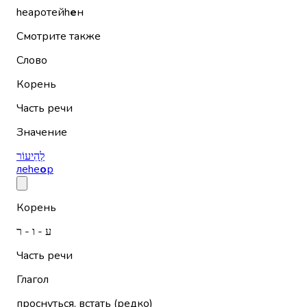
hеаротейh
е
н
Смотрите также
Слово
Корень
Часть речи
Значение
לְהֵיעוֹר
леhе
о
р
Корень
ע - ו - ר
Часть речи
Глагол
проснуться, встать (редко)