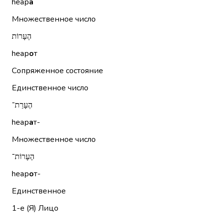
hеар
а
Множественное число
הֶעָרוֹת
hеар
о
т
Сопряженное состояние
Единственное число
הֶעָרַת־
hеар
а
т-
Множественное число
הֶעָרוֹת־
hеар
о
т-
Единственное
1-е (Я)
Лицо