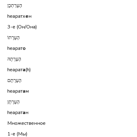
הֶעָרַתְכֶן
hеаратх
е
н
3-е (Он/Она)
הֶעָרָתוֹ
hеарат
о
הֶעָרָתָהּ
hеарат
а
(h)
הֶעָרָתָם
hеарат
а
м
הֶעָרָתָן
hеарат
а
н
Множественное
1-е (Мы)