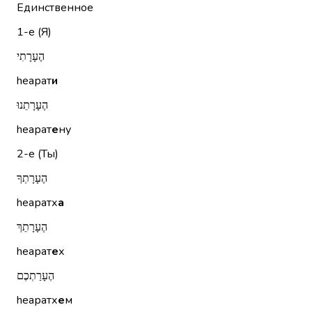
Единственное
1-е (Я)
הֶעָרָתִי
hеарат
и
הֶעָרָתֵנוּ
hеарат
е
ну
2-е (Ты)
הֶעָרָתְךָ
hеаратх
а
הֶעָרָתֵךְ
hеарат
е
х
הֶעָרַתְכֶם
hеаратх
е
м