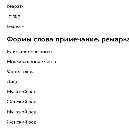
hеар
а
т-
הֶעָרוֹת־
hеар
о
т-
Единственное число
Множественное число
Форма слова
Лицо
Мужской род
Женский род
Мужской род
Женский род