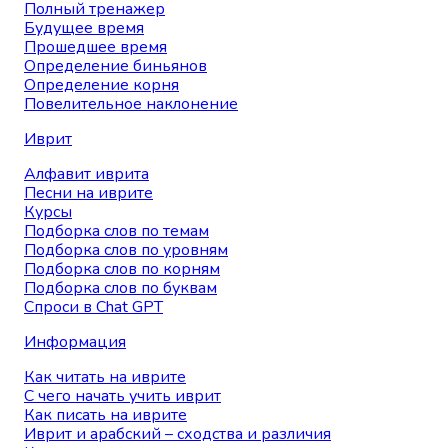
Полный тренажер
Будущее время
Прошедшее время
Определение биньянов
Определение корня
Повелительное наклонение
Иврит
Алфавит иврита
Песни на иврите
Курсы
Подборка слов по темам
Подборка слов по уровням
Подборка слов по корням
Подборка слов по буквам
Спроси в Chat GPT
Информация
Как читать на иврите
С чего начать учить иврит
Как писать на иврите
Иврит и арабский – сходства и различия