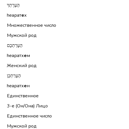
הֶעָרָתֵךְ
hеарат
е
х
Множественное число
Мужской род
הֶעָרַתְכֶם
hеаратх
е
м
Женский род
הֶעָרַתְכֶן
hеаратх
е
н
Единственное
3-е (Он/Она)
Лицо
Единственное число
Мужской род