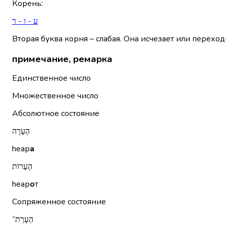
Корень
:
ע - ו - ר
Вторая буква корня – слабая. Она исчезает или переход
примечание, ремарка
Единственное число
Множественное число
Абсолютное состояние
הֶעָרָה
hеар
а
הֶעָרוֹת
hеар
о
т
Сопряженное состояние
הֶעָרַת־