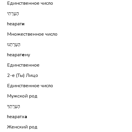
Единственное число
הֶעָרָתִי
hеарат
и
Множественное число
הֶעָרָתֵנוּ
hеарат
е
ну
Единственное
2-е (Ты)
Лицо
Единственное число
Мужской род
הֶעָרָתְךָ
hеаратх
а
Женский род