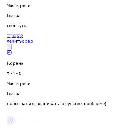
Часть речи
Глагол
слепнуть
לְהִתְעוֹרֵר
леhитъор
е
р
Корень
ע - ו - ר
Часть речи
Глагол
просыпаться; возникать (о чувстве, проблеме)