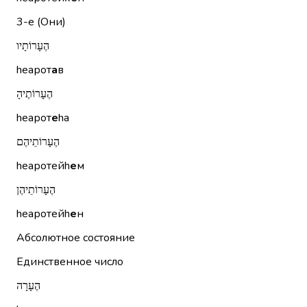
3-е (Они)
הֶעָרוֹתָיו
hеарот
а
в
הֶעָרוֹתֶיהָ
hеарот
е
hа
הֶעָרוֹתֵיהֶם
hеаротейh
е
м
הֶעָרוֹתֵיהֶן
hеаротейh
е
н
Абсолютное состояние
Единственное число
הֶעָרָה