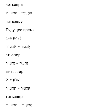
hитъавр
а
הִתְעַוְּרוּ ~ התעוורו
hитъавр
у
Будущее время
1-е (Мы)
אֶתְעַוֵּר ~ אתעוור
этъав
е
р
נִתְעַוֵּר ~ נתעוור
нитъав
е
р
2-е (Вы)
תִּתְעַוֵּר ~ תתעוור
титъав
е
р
תִּתְעַוְּרִי ~ תתעוורי