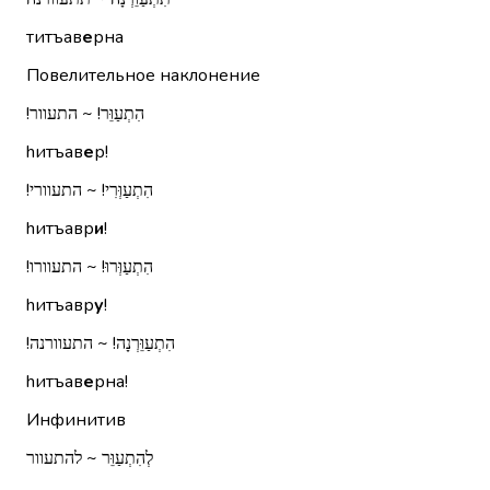
титъав
е
рна
Повелительное наклонение
הִתְעַוֵּר!‏ ~ התעוור!‏
hитъав
е
р!
הִתְעַוְּרִי!‏ ~ התעוורי!‏
hитъавр
и
!
הִתְעַוְּרוּ!‏ ~ התעוורו!‏
hитъавр
у
!
הִתְעַוֵּרְנָה!‏ ~ התעוורנה!‏
hитъав
е
рна!
Инфинитив
לְהִתְעַוֵּר ~ להתעוור