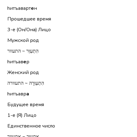
hитъаварт
е
н
Прошедшее время
3-е (Он/Она)
Лицо
Мужской род
הִתְעַוֵּר ~ התעוור
hитъав
е
р
Женский род
הִתְעַוְּרָה ~ התעוורה
hитъавр
а
Будущее время
1-е (Я)
Лицо
Единственное число
אֶתְעַוֵּר ~ אתעוור