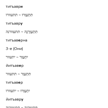
титъавр
и
תִּתְעַוְּרוּ ~ תתעוורו
титъавр
у
תִּתְעַוֵּרְנָה ~ תתעוורנה
титъав
е
рна
3-е (Они)
יִתְעַוֵּר ~ יתעוור
йитъав
е
р
תִּתְעַוֵּר ~ תתעוור
титъав
е
р
יִתְעַוְּרוּ ~ יתעוורו
йитъавр
у
תִּתְעַוֵּרְנָה ~ תתעוורנה