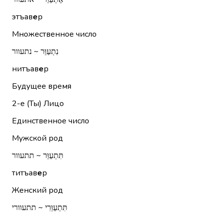
этъав
е
р
Множественное число
נִתְעַוֵּר ~ נתעוור
нитъав
е
р
Будущее время
2-е (Ты)
Лицо
Единственное число
Мужской род
תִּתְעַוֵּר ~ תתעוור
титъав
е
р
Женский род
תִּתְעַוְּרִי ~ תתעוורי