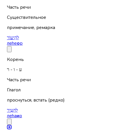
Часть речи
Существительное
примечание, ремарка
לְהֵיעוֹר
леhе
о
р
Корень
ע - ו - ר
Часть речи
Глагол
проснуться, встать (редко)
לְהָעִיר
леhа
и
р