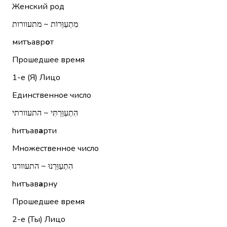
Женский род
מִתְעַוְּרוֹת ~ מתעוורות
митъавр
о
т
Прошедшее время
1-е (Я)
Лицо
Единственное число
הִתְעַוַּרְתִּי ~ התעוורתי
hитъав
а
рти
Множественное число
הִתְעַוַּרְנוּ ~ התעוורנו
hитъав
а
рну
Прошедшее время
2-е (Ты)
Лицо