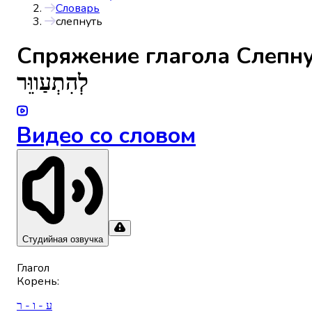
Словарь
слепнуть
Спряжениe глагола
Слепн
לְהִתְעַווֵּר
Видео со словом
Студийная озвучка
Глагол
Корень
:
ע - ו - ר