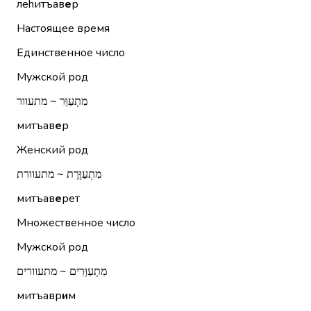
леhитъав
е
р
Настоящее время
Единственное число
Мужской род
מִתְעַוֵּר ~ מתעוור
митъав
е
р
Женский род
מִתְעַוֶּרֶת ~ מתעוורת
митъав
е
рет
Множественное число
Мужской род
מִתְעַוְּרִים ~ מתעוורים
митъавр
и
м