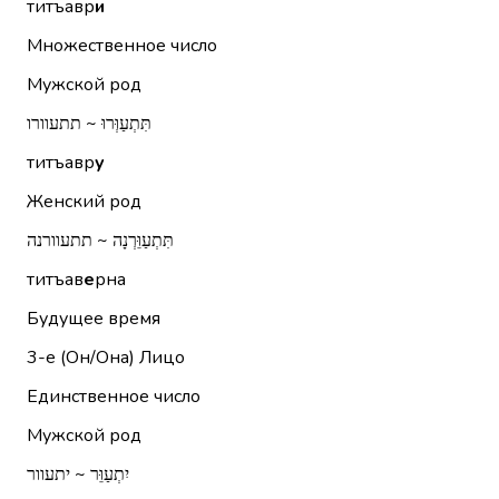
титъавр
и
Множественное число
Мужской род
תִּתְעַוְּרוּ ~ תתעוורו
титъавр
у
Женский род
תִּתְעַוֵּרְנָה ~ תתעוורנה
титъав
е
рна
Будущее время
3-е (Он/Она)
Лицо
Единственное число
Мужской род
יִתְעַוֵּר ~ יתעוור