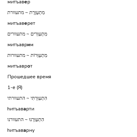
митъав
е
р
מִתְעַוֶּרֶת ~ מתעוורת
митъав
е
рет
מִתְעַוְּרִים ~ מתעוורים
митъавр
и
м
מִתְעַוְּרוֹת ~ מתעוורות
митъавр
о
т
Прошедшее время
1-е (Я)
הִתְעַוַּרְתִּי ~ התעוורתי
hитъав
а
рти
הִתְעַוַּרְנוּ ~ התעוורנו
hитъав
а
рну