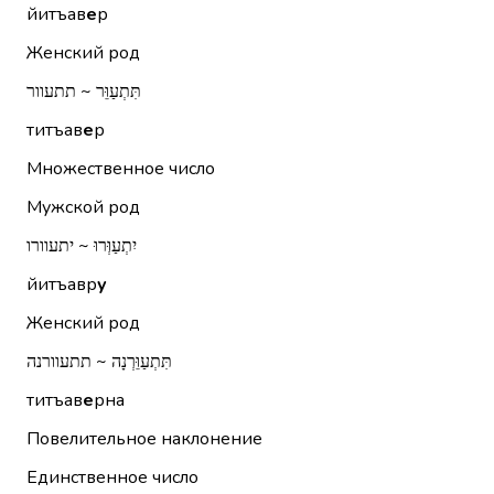
йитъав
е
р
Женский род
תִּתְעַוֵּר ~ תתעוור
титъав
е
р
Множественное число
Мужской род
יִתְעַוְּרוּ ~ יתעוורו
йитъавр
у
Женский род
תִּתְעַוֵּרְנָה ~ תתעוורנה
титъав
е
рна
Повелительное наклонение
Единственное число