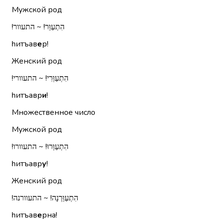
Мужской род
הִתְעַוֵּר!‏ ~ התעוור!‏
hитъав
е
р!
Женский род
הִתְעַוְּרִי!‏ ~ התעוורי!‏
hитъавр
и
!
Множественное число
Мужской род
הִתְעַוְּרוּ!‏ ~ התעוורו!‏
hитъавр
у
!
Женский род
הִתְעַוֵּרְנָה!‏ ~ התעוורנה!‏
hитъав
е
рна!