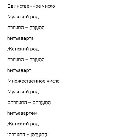
Единственное число
Мужской род
הִתְעַוַּרְתָּ ~ התעוורת
hитъав
а
рта
Женский род
הִתְעַוַּרְתְּ ~ התעוורת
hитъав
а
рт
Множественное число
Мужской род
הִתְעַוַּרְתֶּם ~ התעוורתם
hитъаварт
е
м
Женский род
הִתְעַוַּרְתֶּן ~ התעוורתן