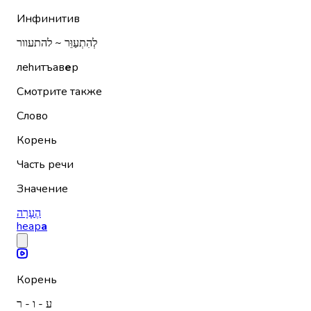
Инфинитив
לְהִתְעַוֵּר ~ להתעוור
леhитъав
е
р
Смотрите также
Слово
Корень
Часть речи
Значение
הֶעָרָה
hеар
а
Корень
ע - ו - ר