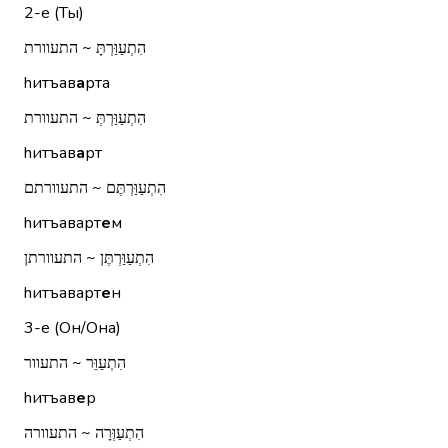
2-е (Ты)
הִתְעַוַּרְתָּ ~ התעוורת
hитъав
а
рта
הִתְעַוַּרְתְּ ~ התעוורת
hитъав
а
рт
הִתְעַוַּרְתֶּם ~ התעוורתם
hитъаварт
е
м
הִתְעַוַּרְתֶּן ~ התעוורתן
hитъаварт
е
н
3-е (Он/Она)
הִתְעַוֵּר ~ התעוור
hитъав
е
р
הִתְעַוְּרָה ~ התעוורה