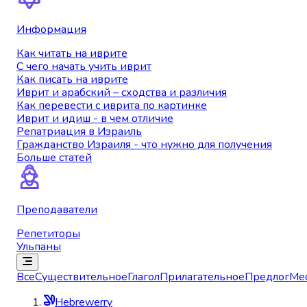
Информация
Как читать на иврите
С чего начать учить иврит
Как писать на иврите
Иврит и арабский – сходства и различия
Как перевести с иврита по картинке
Иврит и идиш - в чем отличие
Репатриация в Израиль
Гражданство Израиля - что нужно для получения
Больше статей
Преподаватели
Репетиторы
Ульпаны
Все
Существительное
Глагол
Прилагательное
Предлог
Ме
Hebrewerry