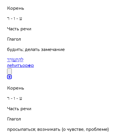
Корень
ע - ו - ר
Часть речи
Глагол
будить; делать замечание
לְהִתְעוֹרֵר
леhитъор
е
р
Корень
ע - ו - ר
Часть речи
Глагол
просыпаться; возникать (о чувстве, проблеме)