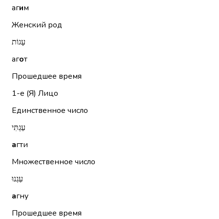
аг
и
м
Женский род
עָגוֹת
аг
о
т
Прошедшее время
1-е (Я)
Лицо
Единственное число
עַגְתִּי
а
гти
Множественное число
עַגְנוּ
а
гну
Прошедшее время