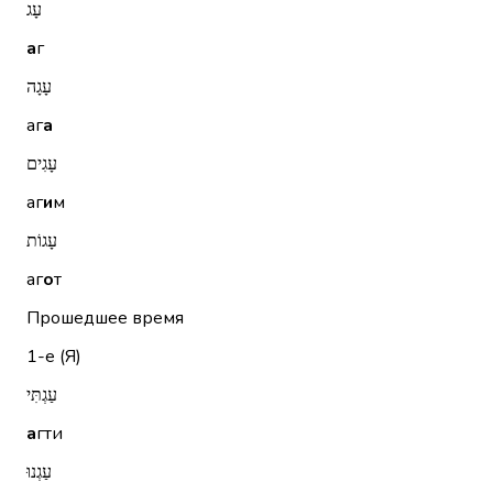
עָג
а
г
עָגָה
аг
а
עָגִים
аг
и
м
עָגוֹת
аг
о
т
Прошедшее время
1-е (Я)
עַגְתִּי
а
гти
עַגְנוּ