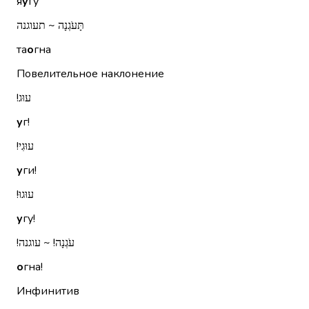
я
у
гу
תָּעֹגְנָה ~ תעוגנה
та
о
гна
Повелительное наклонение
עוּג!‏
у
г!
עוּגִי!‏
у
ги!
עוּגוּ!‏
у
гу!
עֹגְנָה!‏ ~ עוגנה!‏
о
гна!
Инфинитив