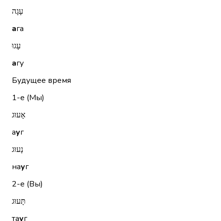
עָגָה
а
га
עָגוּ
а
гу
Будущее время
1-е (Мы)
אָעוּג
а
у
г
נָעוּג
на
у
г
2-е (Вы)
תָּעוּג
та
у
г