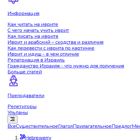
Информация
Как читать на иврите
С чего начать учить иврит
Как писать на иврите
Иврит и арабский – сходства и различия
Как перевести с иврита по картинке
Иврит и идиш - в чем отличие
Репатриация в Израиль
Гражданство Израиля - что нужно для получения
Больше статей
Преподаватели
Репетиторы
Ульпаны
Все
Существительное
Глагол
Прилагательное
Предлог
Ме
Hebrewerry