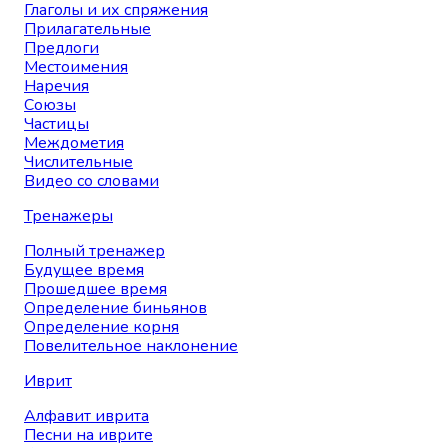
Глаголы и их спряжения
Прилагательные
Предлоги
Местоимения
Наречия
Союзы
Частицы
Междометия
Числительные
Видео со словами
Тренажеры
Полный тренажер
Будущее время
Прошедшее время
Определение биньянов
Определение корня
Повелительное наклонение
Иврит
Алфавит иврита
Песни на иврите