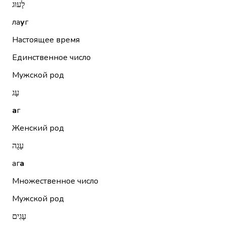
לָעוּג
ла
у
г
Настоящее время
Единственное число
Мужской род
עָג
а
г
Женский род
עָגָה
аг
а
Множественное число
Мужской род
עָגִים