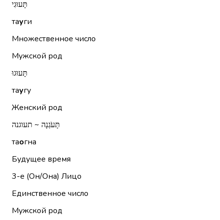
תָּעוּגִי
та
у
ги
Множественное число
Мужской род
תָּעוּגוּ
та
у
гу
Женский род
תָּעֹגְנָה ~ תעוגנה
та
о
гна
Будущее время
3-е (Он/Она)
Лицо
Единственное число
Мужской род