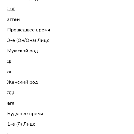
עַגְתֶּן
агт
е
н
Прошедшее время
3-е (Он/Она)
Лицо
Мужской род
עָג
а
г
Женский род
עָגָה
а
га
Будущее время
1-е (Я)
Лицо