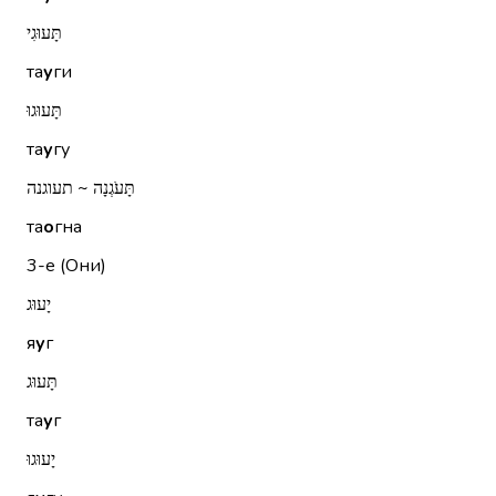
תָּעוּגִי
та
у
ги
תָּעוּגוּ
та
у
гу
תָּעֹגְנָה ~ תעוגנה
та
о
гна
3-е (Они)
יָעוּג
я
у
г
תָּעוּג
та
у
г
יָעוּגוּ