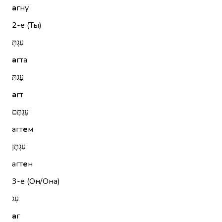
а
гну
2-е (Ты)
עַגְתָּ
а
гта
עַגְתְּ
а
гт
עַגְתֶּם
агт
е
м
עַגְתֶּן
агт
е
н
3-е (Он/Она)
עָג
а
г