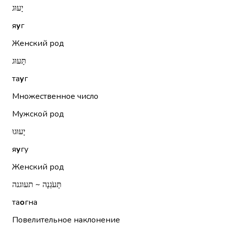
יָעוּג
я
у
г
Женский род
תָּעוּג
та
у
г
Множественное число
Мужской род
יָעוּגוּ
я
у
гу
Женский род
תָּעֹגְנָה ~ תעוגנה
та
о
гна
Повелительное наклонение