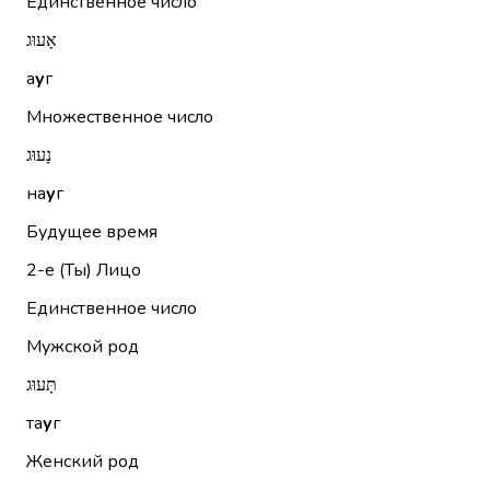
Единственное число
אָעוּג
а
у
г
Множественное число
נָעוּג
на
у
г
Будущее время
2-е (Ты)
Лицо
Единственное число
Мужской род
תָּעוּג
та
у
г
Женский род