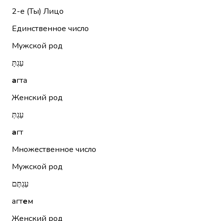
2-е (Ты)
Лицо
Единственное число
Мужской род
עַגְתָּ
а
гта
Женский род
עַגְתְּ
а
гт
Множественное число
Мужской род
עַגְתֶּם
агт
е
м
Женский род