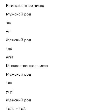
Единственное число
Мужской род
עוּג!‏
у
г!
Женский род
עוּגִי!‏
у
ги!
Множественное число
Мужской род
עוּגוּ!‏
у
гу!
Женский род
עֹגְנָה!‏ ~ עוגנה!‏