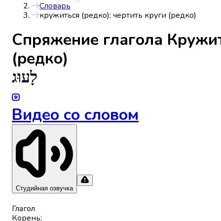
Словарь
кружиться (редко); чертить круги (редко)
Спряжениe глагола
Кружит
(редко)
לָעוּג
Видео со словом
Студийная озвучка
Глагол
Корень
: