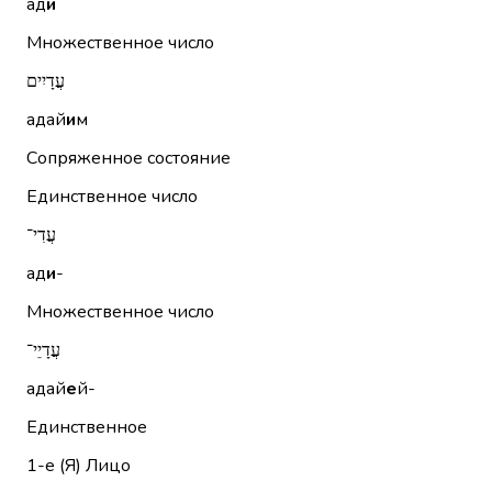
ад
и
Множественное число
עֲדָיִים
адай
и
м
Сопряженное состояние
Единственное число
עֲדִי־
ад
и
-
Множественное число
עֲדָיֵי־
адай
е
й-
Единственное
1-е (Я)
Лицо