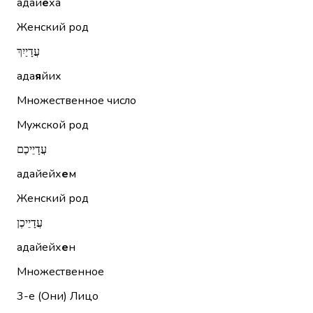
адай
е
ха
Женский род
עֲדָיַיִךְ
ада
я
йих
Множественное число
Мужской род
עֲדָיֵיכֶם
адайейх
е
м
Женский род
עֲדָיֵיכֶן
адайейх
е
н
Множественное
3-е (Они)
Лицо