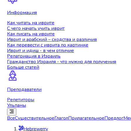
Информация
Как читать на иврите
С чего начать учить иврит
Как писать на иврите
Иврит и арабский – сходства и различия
Как перевести с иврита по картинке
Иврит и идиш - в чем отличие
Репатриация в Израиль
Гражданство Израиля - что нужно для получения
Больше статей
Преподаватели
Репетиторы
Ульпаны
Все
Существительное
Глагол
Прилагательное
Предлог
Ме
Hebrewerry