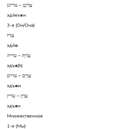
עֶדְיְכֶן ~ עדייכן
эдйех
е
н
3-е (Он/Она)
עֶדְיוֹ
эдй
о
עֶדְיָהּ ~ עדייה
эдъ
я
(h)
עֶדְיָם ~ עדיים
эдъ
я
м
עֶדְיָן ~ עדיין
эдъ
я
н
Множественное
1-е (Мы)