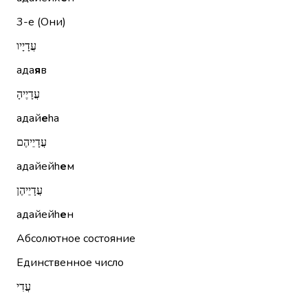
3-е (Они)
עֲדָיָיו
ада
я
в
עֲדָיֶיהָ
адай
е
hа
עֲדָיֵיהֶם
адайейh
е
м
עֲדָיֵיהֶן
адайейh
е
н
Абсолютное состояние
Единственное число
עֲדִי