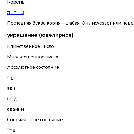
Корень
:
ע - ד - ה
Последняя буква корня – слабая. Она исчезает или пере
украшение (ювелирное)
Единственное число
Множественное число
Абсолютное состояние
עֲדִי
ад
и
עֲדָיִים
адай
и
м
Сопряженное состояние
עֲדִי־