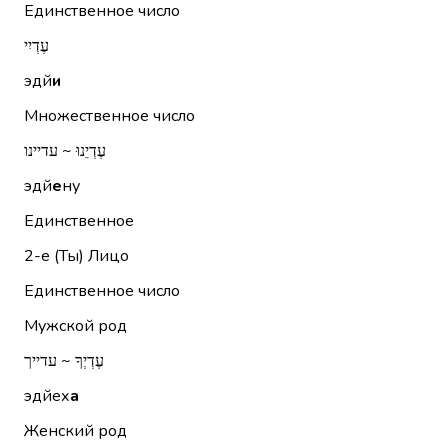
Единственное число
עֶדְיִי
эдй
и
Множественное число
עֶדְיֵנוּ ~ עדיינו
эдй
е
ну
Единственное
2-е (Ты)
Лицо
Единственное число
Мужской род
עֶדְיְךָ ~ עדייך
эдйех
а
Женский род