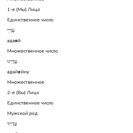
1-е (Мы)
Лицо
Единственное число
עֲדָיַי
ада
я
й
Множественное число
עֲדָיֵינוּ
адай
е
йну
Множественное
2-е (Вы)
Лицо
Единственное число
Мужской род
עֲדָיֶיךָ