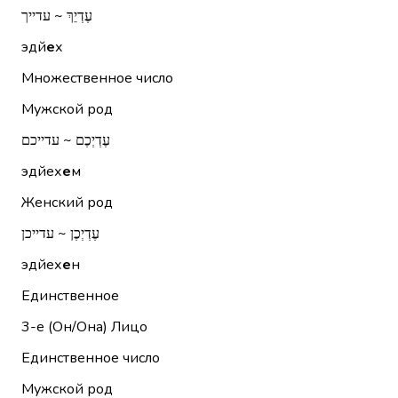
עֶדְיֵךְ ~ עדייך
эдй
е
х
Множественное число
Мужской род
עֶדְיְכֶם ~ עדייכם
эдйех
е
м
Женский род
עֶדְיְכֶן ~ עדייכן
эдйех
е
н
Единственное
3-е (Он/Она)
Лицо
Единственное число
Мужской род