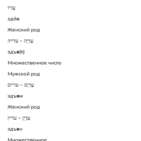
עֶדְיוֹ
эдй
о
Женский род
עֶדְיָהּ ~ עדייה
эдъ
я
(h)
Множественное число
Мужской род
עֶדְיָם ~ עדיים
эдъ
я
м
Женский род
עֶדְיָן ~ עדיין
эдъ
я
н
Множественное