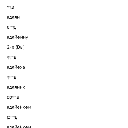
עֲדָיַי
ада
я
й
עֲדָיֵינוּ
адай
е
йну
2-е (Вы)
עֲדָיֶיךָ
адай
е
ха
עֲדָיַיִךְ
ада
я
йих
עֲדָיֵיכֶם
адайейх
е
м
עֲדָיֵיכֶן
адайейх
е
н