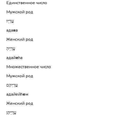
Единственное число
Мужской род
עֲדָיָיו
ада
я
в
Женский род
עֲדָיֶיהָ
адай
е
hа
Множественное число
Мужской род
עֲדָיֵיהֶם
адайейh
е
м
Женский род
עֲדָיֵיהֶן