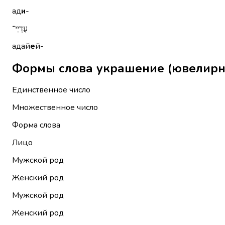
ад
и
-
עֲדָיֵי־
адай
е
й-
Единственное число
Множественное число
Форма слова
Лицо
Мужской род
Женский род
Мужской род
Женский род