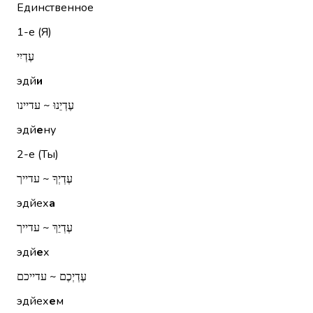
Единственное
1-е (Я)
עֶדְיִי
эдй
и
עֶדְיֵנוּ ~ עדיינו
эдй
е
ну
2-е (Ты)
עֶדְיְךָ ~ עדייך
эдйех
а
עֶדְיֵךְ ~ עדייך
эдй
е
х
עֶדְיְכֶם ~ עדייכם
эдйех
е
м