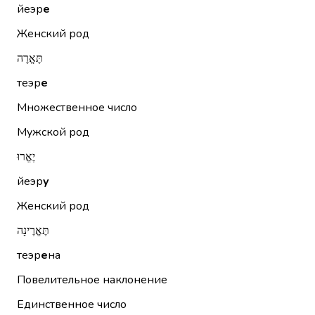
йеэр
е
Женский род
תֶּאֱרֶה
теэр
е
Множественное число
Мужской род
יֶאֱרוּ
йеэр
у
Женский род
תֶּאֱרֶינָה
теэр
е
на
Повелительное наклонение
Единственное число