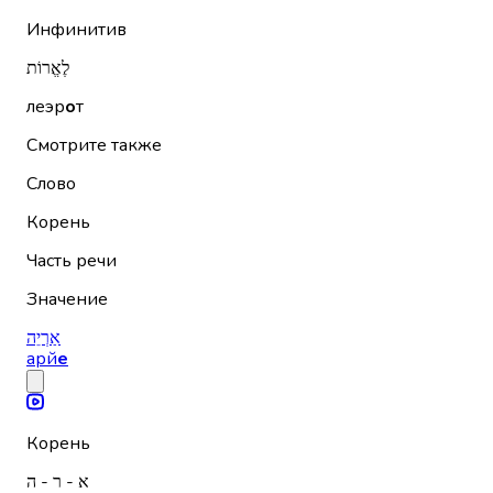
Инфинитив
לֶאֱרוֹת
леэр
о
т
Смотрите также
Слово
Корень
Часть речи
Значение
אַרְיֵה
арй
е
Корень
א - ר - ה