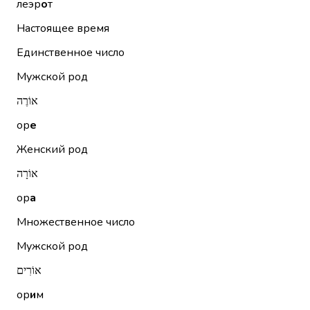
леэр
о
т
Настоящее время
Единственное число
Мужской род
אוֹרֶה
ор
е
Женский род
אוֹרָה
ор
а
Множественное число
Мужской род
אוֹרִים
ор
и
м