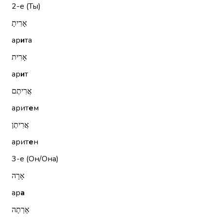
2-е (Ты)
אָרִיתָ
ар
и
та
אָרִית
ар
и
т
אֲרִיתֶם
арит
е
м
אֲרִיתֶן
арит
е
н
3-е (Он/Она)
אָרָה
ар
а
אָרְתָה