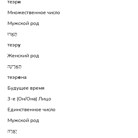
теэр
и
Множественное число
Мужской род
תֶּאֱרוּ
теэр
у
Женский род
תֶּאֱרֶינָה
теэр
е
на
Будущее время
3-е (Он/Она)
Лицо
Единственное число
Мужской род
יֶאֱרֶה