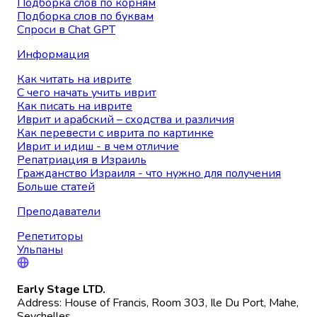
Подборка слов по корням
Подборка слов по буквам
Спроси в Chat GPT
Информация
Как читать на иврите
С чего начать учить иврит
Как писать на иврите
Иврит и арабский – сходства и различия
Как перевести с иврита по картинке
Иврит и идиш - в чем отличие
Репатриация в Израиль
Гражданство Израиля - что нужно для получения
Больше статей
Преподаватели
Репетиторы
Ульпаны
Early Stage LTD.
Address: House of Francis, Room 303, Ile Du Port, Mahe,
Seychelles