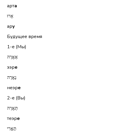
арт
а
אָרוּ
ар
у
Будущее время
1-е (Мы)
אֶאֱרֶה
ээр
е
נֶאֱרֶה
неэр
е
2-е (Вы)
תֶּאֱרֶה
теэр
е
תֶּאֱרִי