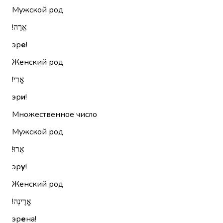
Мужской род
אֱרֵה!‏
эр
е
!
Женский род
אֱרִי!‏
эр
и
!
Множественное число
Мужской род
אֱרוּ!‏
эр
у
!
Женский род
אֱרֶינָה!‏
эр
е
на!