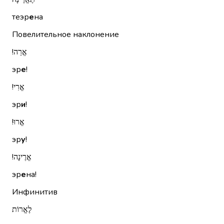
теэр
е
на
Повелительное наклонение
אֱרֵה!‏
эр
е
!
אֱרִי!‏
эр
и
!
אֱרוּ!‏
эр
у
!
אֱרֶינָה!‏
эр
е
на!
Инфинитив
לֶאֱרוֹת