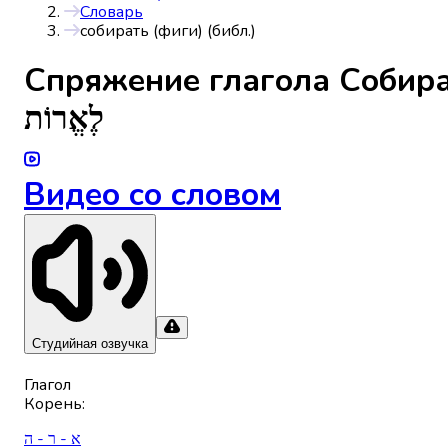
Словарь
собирать (фиги) (библ.)
Спряжениe глагола
Собира
לֶאֱרוֹת
Видео со словом
Студийная озвучка
Глагол
Корень
:
א - ר - ה