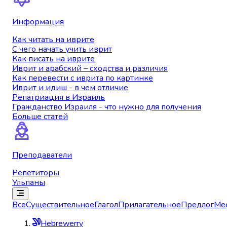
Информация
Как читать на иврите
С чего начать учить иврит
Как писать на иврите
Иврит и арабский – сходства и различия
Как перевести с иврита по картинке
Иврит и идиш - в чем отличие
Репатриация в Израиль
Гражданство Израиля - что нужно для получения
Больше статей
Преподаватели
Репетиторы
Ульпаны
Все
Существительное
Глагол
Прилагательное
Предлог
Ме
Hebrewerry