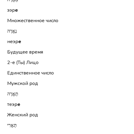
ээр
е
Множественное число
נֶאֱרֶה
неэр
е
Будущее время
2-е (Ты)
Лицо
Единственное число
Мужской род
תֶּאֱרֶה
теэр
е
Женский род
תֶּאֱרִי