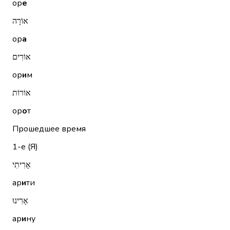
ор
е
אוֹרָה
ор
а
אוֹרִים
ор
и
м
אוֹרוֹת
ор
о
т
Прошедшее время
1-е (Я)
אָרִיתִי
ар
и
ти
אָרִינוּ
ар
и
ну