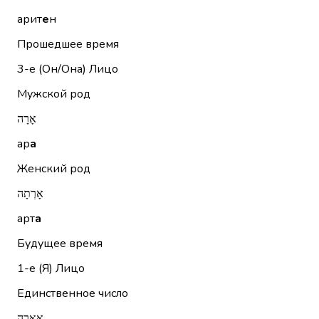
арит
е
н
Прошедшее время
3-е (Он/Она)
Лицо
Мужской род
אָרָה
ар
а
Женский род
אָרְתָה
арт
а
Будущее время
1-е (Я)
Лицо
Единственное число
אֶאֱרֶה