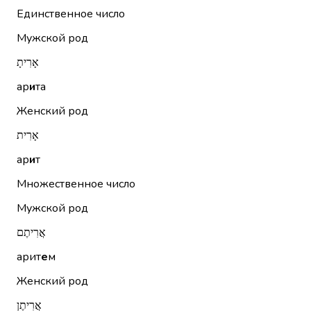
Единственное число
Мужской род
אָרִיתָ
ар
и
та
Женский род
אָרִית
ар
и
т
Множественное число
Мужской род
אֲרִיתֶם
арит
е
м
Женский род
אֲרִיתֶן