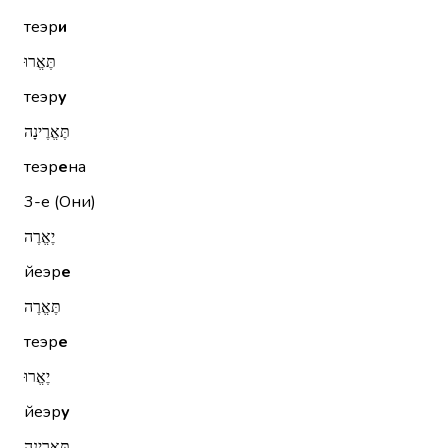
теэр
и
תֶּאֱרוּ
теэр
у
תֶּאֱרֶינָה
теэр
е
на
3-е (Они)
יֶאֱרֶה
йеэр
е
תֶּאֱרֶה
теэр
е
יֶאֱרוּ
йеэр
у
תֶּאֱרֶינָה