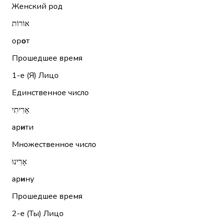
Женский род
אוֹרוֹת
ор
о
т
Прошедшее время
1-е (Я)
Лицо
Единственное число
אָרִיתִי
ар
и
ти
Множественное число
אָרִינוּ
ар
и
ну
Прошедшее время
2-е (Ты)
Лицо