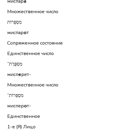
миспар
а
Множественное число
מִסְפָּרוֹת
миспар
о
т
Сопряженное состояние
Единственное число
מִסְפֶּרֶת־
мисп
е
рет-
Множественное число
מִסְפְּרוֹת־
миспер
о
т-
Единственное
1-е (Я)
Лицо