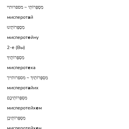
מִסְפְּרוֹתַי ~ מספרותיי
мисперот
а
й
מִסְפְּרוֹתֵינוּ
мисперот
е
йну
2-е (Вы)
מִסְפְּרוֹתֶיךָ
мисперот
е
ха
מִסְפְּרוֹתַיִךְ ~ מספרותייך
мисперот
а
йих
מִסְפְּרוֹתֵיכֶם
мисперотейх
е
м
מִסְפְּרוֹתֵיכֶן
мисперотейх
е
н