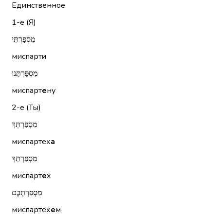
Единственное
1-е (Я)
מִסְפַּרְתִּי
миспарт
и
מִסְפַּרְתֵּנוּ
миспарт
е
ну
2-е (Ты)
מִסְפַּרְתְּךָ
миспартех
а
מִסְפַּרְתֵּךְ
миспарт
е
х
מִסְפַּרְתְּכֶם
миспартех
е
м