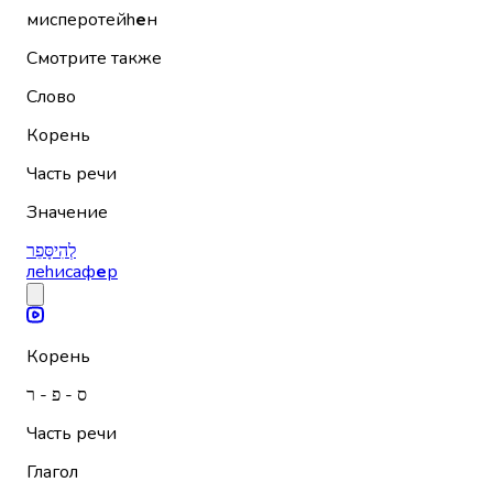
мисперотейh
е
н
Смотрите также
Слово
Корень
Часть речи
Значение
לְהִיסָּפֵר
леhисаф
е
р
Корень
ס - פ - ר
Часть речи
Глагол