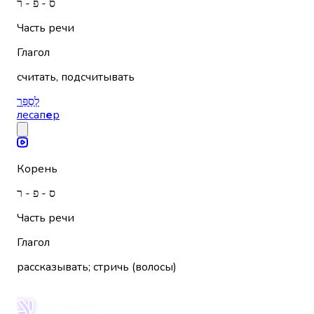
ס - פ - ר
Часть речи
Глагол
считать, подсчитывать
לְסַפֵּר
лесап
е
р
Корень
ס - פ - ר
Часть речи
Глагол
рассказывать; стричь (волосы)