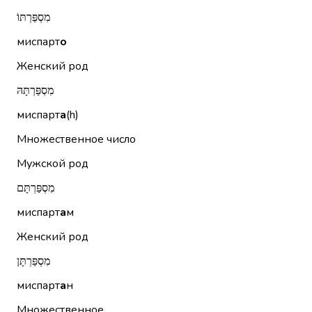
מִסְפַּרְתּוֹ
миспарт
о
Женский род
מִסְפַּרְתָּהּ
миспарт
а
(h)
Множественное число
Мужской род
מִסְפַּרְתָּם
миспарт
а
м
Женский род
מִסְפַּרְתָּן
миспарт
а
н
Множественное