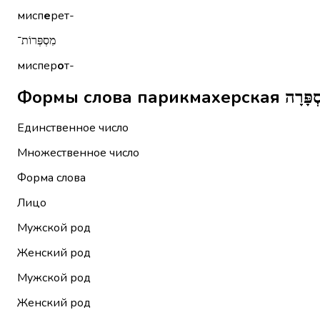
мисп
е
рет-
מִסְפְּרוֹת־
миспер
о
т-
Единственное число
Множественное число
Форма слова
Лицо
Мужской род
Женский род
Мужской род
Женский род