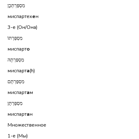
מִסְפַּרְתְּכֶן
миспартех
е
н
3-е (Он/Она)
מִסְפַּרְתּוֹ
миспарт
о
מִסְפַּרְתָּהּ
миспарт
а
(h)
מִסְפַּרְתָּם
миспарт
а
м
מִסְפַּרְתָּן
миспарт
а
н
Множественное
1-е (Мы)