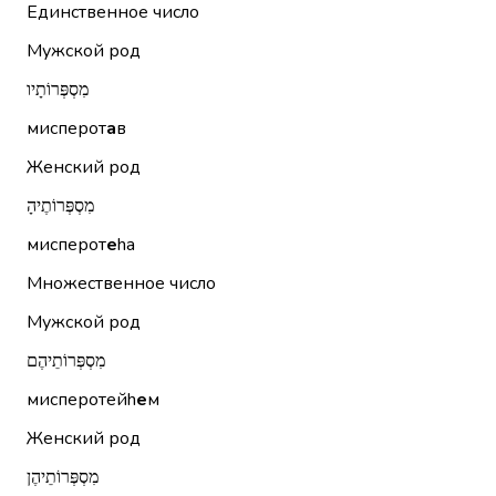
Единственное число
Мужской род
מִסְפְּרוֹתָיו
мисперот
а
в
Женский род
מִסְפְּרוֹתֶיהָ
мисперот
е
hа
Множественное число
Мужской род
מִסְפְּרוֹתֵיהֶם
мисперотейh
е
м
Женский род
מִסְפְּרוֹתֵיהֶן