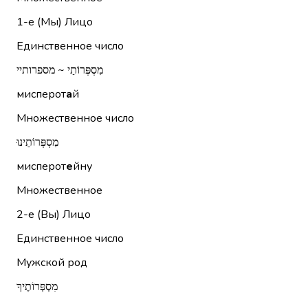
1-е (Мы)
Лицо
Единственное число
מִסְפְּרוֹתַי ~ מספרותיי
мисперот
а
й
Множественное число
מִסְפְּרוֹתֵינוּ
мисперот
е
йну
Множественное
2-е (Вы)
Лицо
Единственное число
Мужской род
מִסְפְּרוֹתֶיךָ