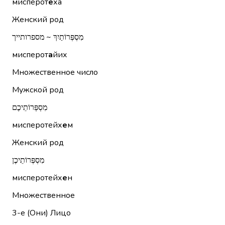
мисперот
е
ха
Женский род
מִסְפְּרוֹתַיִךְ ~ מספרותייך
мисперот
а
йих
Множественное число
Мужской род
מִסְפְּרוֹתֵיכֶם
мисперотейх
е
м
Женский род
מִסְפְּרוֹתֵיכֶן
мисперотейх
е
н
Множественное
3-е (Они)
Лицо