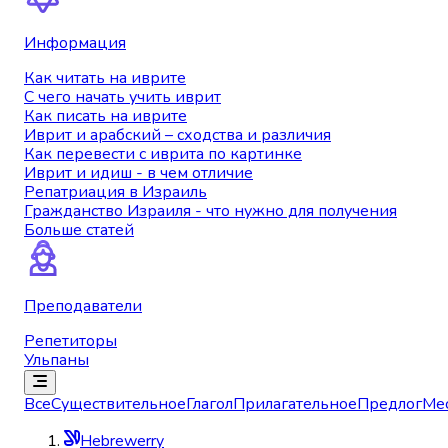
Информация
Как читать на иврите
С чего начать учить иврит
Как писать на иврите
Иврит и арабский – сходства и различия
Как перевести с иврита по картинке
Иврит и идиш - в чем отличие
Репатриация в Израиль
Гражданство Израиля - что нужно для получения
Больше статей
Преподаватели
Репетиторы
Ульпаны
Все
Существительное
Глагол
Прилагательное
Предлог
Ме
Hebrewerry