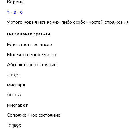
Корень
:
ס - פ - ר
У этого корня нет каких-либо особенностей спряжения
парикмахерская
Единственное число
Множественное число
Абсолютное состояние
מִסְפָּרָה
миспар
а
מִסְפָּרוֹת
миспар
о
т
Сопряженное состояние
מִסְפֶּרֶת־