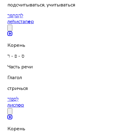
подсчитываться, учитываться
לְהִסְתַּפֵּר
леhистап
е
р
Корень
ס - פ - ר
Часть речи
Глагол
стричься
לִסְפּוֹר
лисп
о
р
Корень