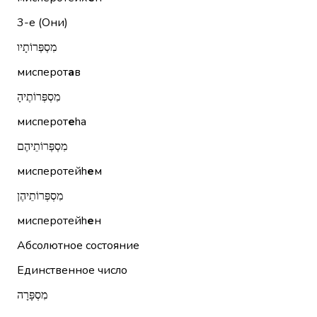
3-е (Они)
מִסְפְּרוֹתָיו
мисперот
а
в
מִסְפְּרוֹתֶיהָ
мисперот
е
hа
מִסְפְּרוֹתֵיהֶם
мисперотейh
е
м
מִסְפְּרוֹתֵיהֶן
мисперотейh
е
н
Абсолютное состояние
Единственное число
מִסְפָּרָה