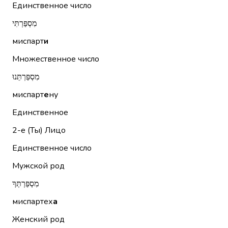
Единственное число
מִסְפַּרְתִּי
миспарт
и
Множественное число
מִסְפַּרְתֵּנוּ
миспарт
е
ну
Единственное
2-е (Ты)
Лицо
Единственное число
Мужской род
מִסְפַּרְתְּךָ
миспартех
а
Женский род