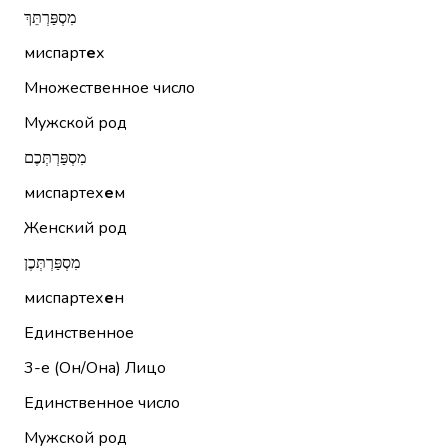
מִסְפַּרְתֵּךְ
миспарт
е
х
Множественное число
Мужской род
מִסְפַּרְתְּכֶם
миспартех
е
м
Женский род
מִסְפַּרְתְּכֶן
миспартех
е
н
Единственное
3-е (Он/Она)
Лицо
Единственное число
Мужской род