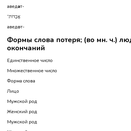
авед
а
т-
אֲבֵדוֹת־
авед
о
т-
Формы слова потеря; (во мн. ч.) людские потери ֵידָה
окончаний
Единственное число
Множественное число
Форма слова
Лицо
Мужской род
Женский род
Мужской род