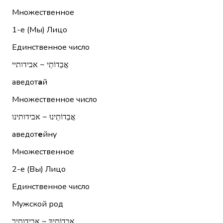
Множественное
1-е (Мы)
Лицо
Единственное число
אֲבֵדוֹתַי ~ אבידותיי
аведот
а
й
Множественное число
אֲבֵדוֹתֵינוּ ~ אבידותינו
аведот
е
йну
Множественное
2-е (Вы)
Лицо
Единственное число
Мужской род
אֲבֵדוֹתֶיךָ ~ אבידותיך