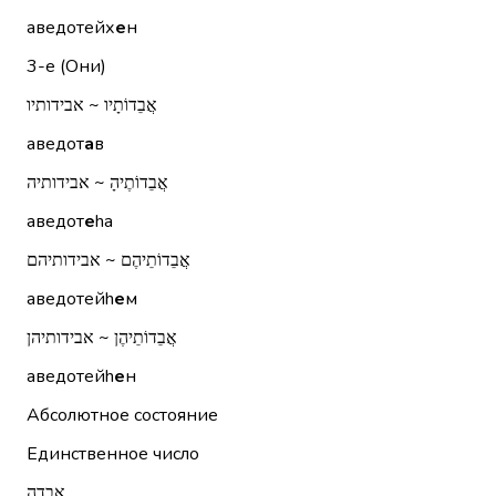
аведотейх
е
н
3-е (Они)
אֲבֵדוֹתָיו ~ אבידותיו
аведот
а
в
אֲבֵדוֹתֶיהָ ~ אבידותיה
аведот
е
hа
אֲבֵדוֹתֵיהֶם ~ אבידותיהם
аведотейh
е
м
אֲבֵדוֹתֵיהֶן ~ אבידותיהן
аведотейh
е
н
Абсолютное состояние
Единственное число
אֲבֵדָה