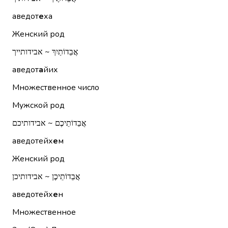
аведот
е
ха
Женский род
אֲבֵדוֹתַיִךְ ~ אבידותייך
аведот
а
йих
Множественное число
Мужской род
אֲבֵדוֹתֵיכֶם ~ אבידותיכם
аведотейх
е
м
Женский род
אֲבֵדוֹתֵיכֶן ~ אבידותיכן
аведотейх
е
н
Множественное