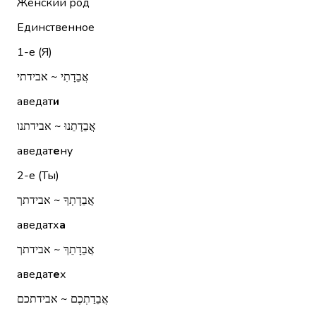
Женский род
Единственное
1-е (Я)
אֲבֵדָתִי ~ אבידתי
аведат
и
אֲבֵדָתֵנוּ ~ אבידתנו
аведат
е
ну
2-е (Ты)
אֲבֵדָתְךָ ~ אבידתך
аведатх
а
אֲבֵדָתֵךְ ~ אבידתך
аведат
е
х
אֲבֵדַתְכֶם ~ אבידתכם