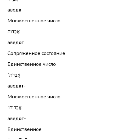
авед
а
Множественное число
אֲבֵדוֹת
авед
о
т
Сопряженное состояние
Единственное число
אֲבֵדַת־
авед
а
т-
Множественное число
אֲבֵדוֹת־
авед
о
т-
Единственное