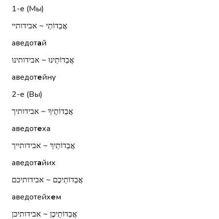
1-е (Мы)
אֲבֵדוֹתַי ~ אבידותיי
аведот
а
й
אֲבֵדוֹתֵינוּ ~ אבידותינו
аведот
е
йну
2-е (Вы)
אֲבֵדוֹתֶיךָ ~ אבידותיך
аведот
е
ха
אֲבֵדוֹתַיִךְ ~ אבידותייך
аведот
а
йих
אֲבֵדוֹתֵיכֶם ~ אבידותיכם
аведотейх
е
м
אֲבֵדוֹתֵיכֶן ~ אבידותיכן