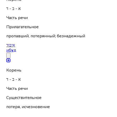
א - ב - ד
Часть речи
Прилагательное
пропавший, потерянный; безнадежный
אִיבּוּד
иб
у
д
Корень
א - ב - ד
Часть речи
Существительное
потеря, исчезновение