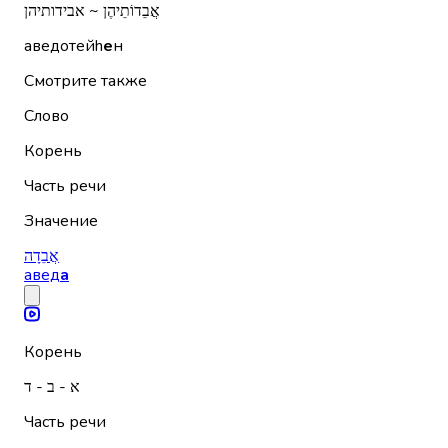
אֲבֵדוֹתֵיהֶן ~ אבידותיהן
аведотейh
е
н
Смотрите также
Слово
Корень
Часть речи
Значение
אֲבֵדָה
авед
а
Корень
א - ב - ד
Часть речи