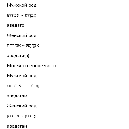
Мужской род
אֲבֵדָתוֹ ~ אבידתו
аведат
о
Женский род
אֲבֵדָתָהּ ~ אבידתה
аведат
а
(h)
Множественное число
Мужской род
אֲבֵדָתָם ~ אבידתם
аведат
а
м
Женский род
אֲבֵדָתָן ~ אבידתן
аведат
а
н