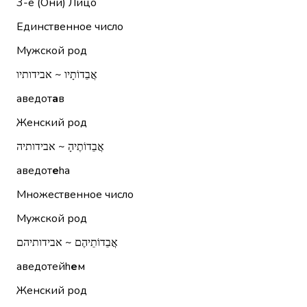
3-е (Они)
Лицо
Единственное число
Мужской род
אֲבֵדוֹתָיו ~ אבידותיו
аведот
а
в
Женский род
אֲבֵדוֹתֶיהָ ~ אבידותיה
аведот
е
hа
Множественное число
Мужской род
אֲבֵדוֹתֵיהֶם ~ אבידותיהם
аведотейh
е
м
Женский род