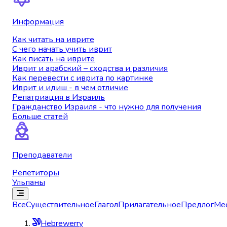
Информация
Как читать на иврите
С чего начать учить иврит
Как писать на иврите
Иврит и арабский – сходства и различия
Как перевести с иврита по картинке
Иврит и идиш - в чем отличие
Репатриация в Израиль
Гражданство Израиля - что нужно для получения
Больше статей
Преподаватели
Репетиторы
Ульпаны
Все
Существительное
Глагол
Прилагательное
Предлог
Ме
Hebrewerry