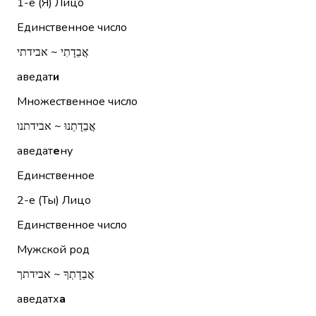
1-е (Я)
Лицо
Единственное число
אֲבֵדָתִי ~ אבידתי
аведат
и
Множественное число
אֲבֵדָתֵנוּ ~ אבידתנו
аведат
е
ну
Единственное
2-е (Ты)
Лицо
Единственное число
Мужской род
אֲבֵדָתְךָ ~ אבידתך
аведатх
а