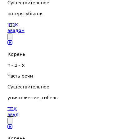
Существительное
потеря; убыток
אֲבַדּוֹן
авад
о
н
Корень
א - ב - ד
Часть речи
Существительное
уничтожение, гибель
אָבוּד
ав
у
д
Корень