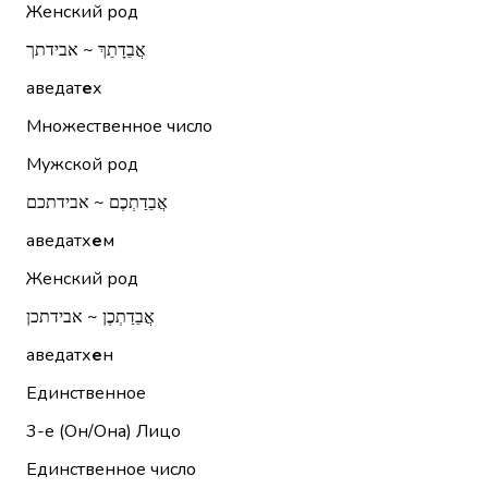
Женский род
אֲבֵדָתֵךְ ~ אבידתך
аведат
е
х
Множественное число
Мужской род
אֲבֵדַתְכֶם ~ אבידתכם
аведатх
е
м
Женский род
אֲבֵדַתְכֶן ~ אבידתכן
аведатх
е
н
Единственное
3-е (Он/Она)
Лицо
Единственное число