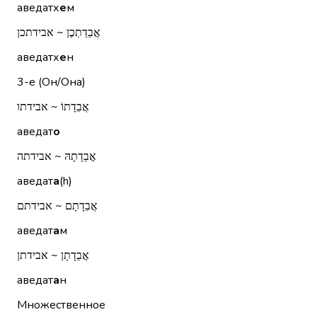
аведатх
е
м
אֲבֵדַתְכֶן ~ אבידתכן
аведатх
е
н
3-е (Он/Она)
אֲבֵדָתוֹ ~ אבידתו
аведат
о
אֲבֵדָתָהּ ~ אבידתה
аведат
а
(h)
אֲבֵדָתָם ~ אבידתם
аведат
а
м
אֲבֵדָתָן ~ אבידתן
аведат
а
н
Множественное