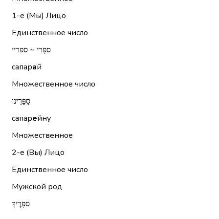
1-е (Мы)
Лицо
Единственное число
סַפָּרַי ~ ספריי
сапар
а
й
Множественное число
סַפָּרֵינוּ
сапар
е
йну
Множественное
2-е (Вы)
Лицо
Единственное число
Мужской род
סַפָּרֶיךָ