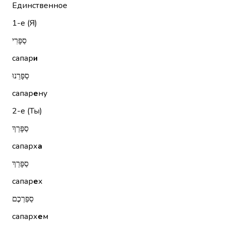
Единственное
1-е (Я)
סַפָּרִי
сапар
и
סַפָּרֵנוּ
сапар
е
ну
2-е (Ты)
סַפָּרְךָ
сапарх
а
סַפָּרֵךְ
сапар
е
х
סַפַּרְכֶם
сапарх
е
м