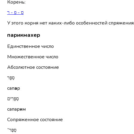
Корень
:
ס - פ - ר
У этого корня нет каких-либо особенностей спряжения
парикмахер
Единственное число
Множественное число
Абсолютное состояние
סַפָּר
сап
а
р
סַפָּרִים
сапар
и
м
Сопряженное состояние
סַפַּר־