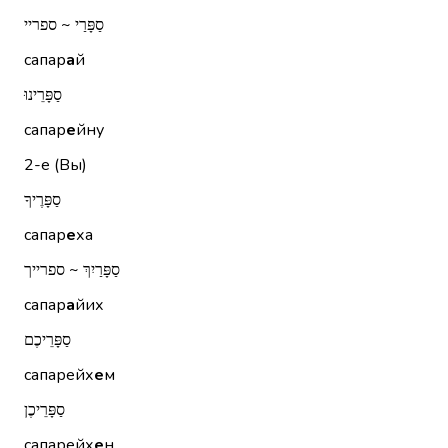
סַפָּרַי ~ ספריי
сапар
а
й
סַפָּרֵינוּ
сапар
е
йну
2-е (Вы)
סַפָּרֶיךָ
сапар
е
ха
סַפָּרַיִךְ ~ ספרייך
сапар
а
йих
סַפָּרֵיכֶם
сапарейх
е
м
סַפָּרֵיכֶן
сапарейх
е
н