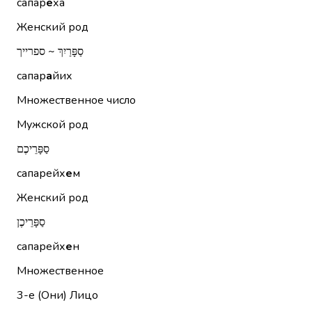
сапар
е
ха
Женский род
סַפָּרַיִךְ ~ ספרייך
сапар
а
йих
Множественное число
Мужской род
סַפָּרֵיכֶם
сапарейх
е
м
Женский род
סַפָּרֵיכֶן
сапарейх
е
н
Множественное
3-е (Они)
Лицо