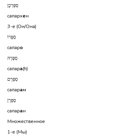
סַפַּרְכֶן
сапарх
е
н
3-е (Он/Она)
סַפָּרוֹ
сапар
о
סַפָּרָהּ
сапар
а
(h)
סַפָּרָם
сапар
а
м
סַפָּרָן
сапар
а
н
Множественное
1-е (Мы)