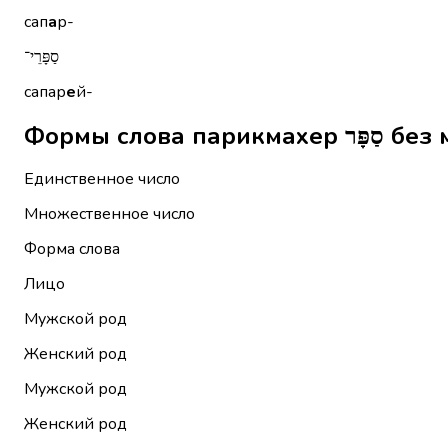
сап
а
р-
סַפָּרֵי־
сапар
е
й-
Формы сло
Единственное число
Множественное число
Форма слова
Лицо
Мужской род
Женский род
Мужской род
Женский род