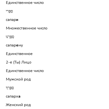
Единственное число
סַפָּרִי
сапар
и
Множественное число
סַפָּרֵנוּ
сапар
е
ну
Единственное
2-е (Ты)
Лицо
Единственное число
Мужской род
סַפָּרְךָ
сапарх
а
Женский род