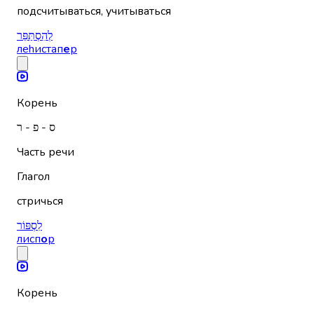
подсчитываться, учитываться
לְהִסְתַּפֵּר
леhистап
е
р
Корень
ס - פ - ר
Часть речи
Глагол
стричься
לִסְפּוֹר
лисп
о
р
Корень