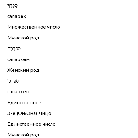
סַפָּרֵךְ
сапар
е
х
Множественное число
Мужской род
סַפַּרְכֶם
сапарх
е
м
Женский род
סַפַּרְכֶן
сапарх
е
н
Единственное
3-е (Он/Она)
Лицо
Единственное число
Мужской род