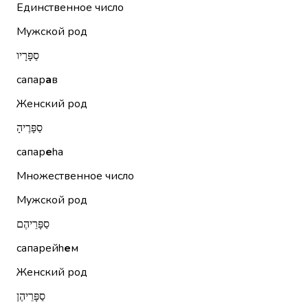
Единственное число
Мужской род
סַפָּרָיו
сапар
а
в
Женский род
סַפָּרֶיהָ
сапар
е
hа
Множественное число
Мужской род
סַפָּרֵיהֶם
сапарейh
е
м
Женский род
סַפָּרֵיהֶן