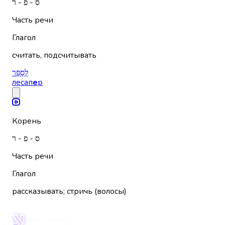
ס - פ - ר
Часть речи
Глагол
считать, подсчитывать
לְסַפֵּר
лесап
е
р
Корень
ס - פ - ר
Часть речи
Глагол
рассказывать; стричь (волосы)