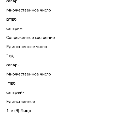
сап
а
р
Множественное число
סַפָּרִים
сапар
и
м
Сопряженное состояние
Единственное число
סַפַּר־
сап
а
р-
Множественное число
סַפָּרֵי־
сапар
е
й-
Единственное
1-е (Я)
Лицо