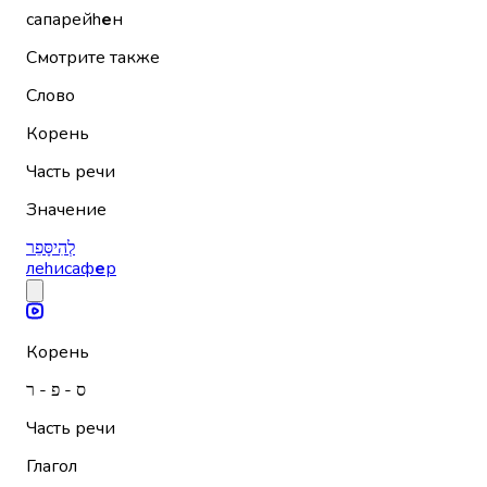
сапарейh
е
н
Смотрите также
Слово
Корень
Часть речи
Значение
לְהִיסָּפֵר
леhисаф
е
р
Корень
ס - פ - ר
Часть речи
Глагол