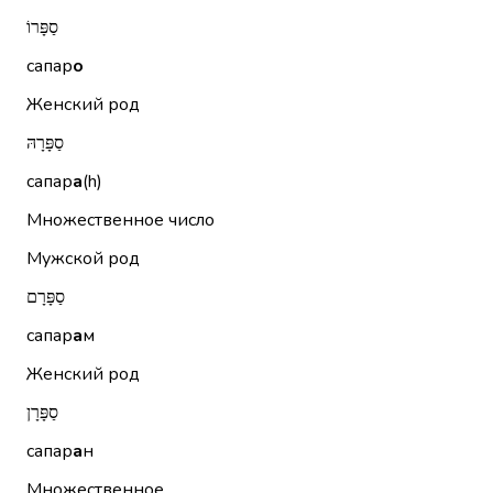
סַפָּרוֹ
сапар
о
Женский род
סַפָּרָהּ
сапар
а
(h)
Множественное число
Мужской род
סַפָּרָם
сапар
а
м
Женский род
סַפָּרָן
сапар
а
н
Множественное