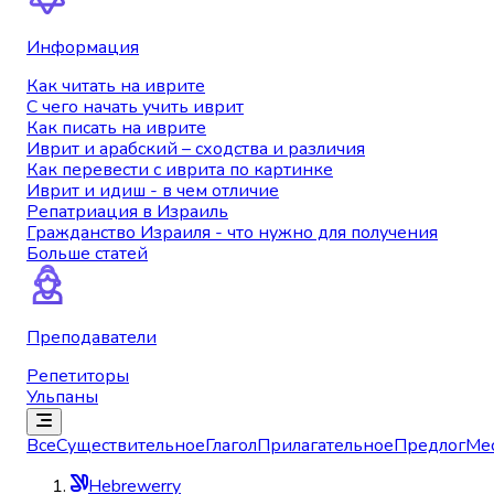
Информация
Как читать на иврите
С чего начать учить иврит
Как писать на иврите
Иврит и арабский – сходства и различия
Как перевести с иврита по картинке
Иврит и идиш - в чем отличие
Репатриация в Израиль
Гражданство Израиля - что нужно для получения
Больше статей
Преподаватели
Репетиторы
Ульпаны
Все
Существительное
Глагол
Прилагательное
Предлог
Ме
Hebrewerry