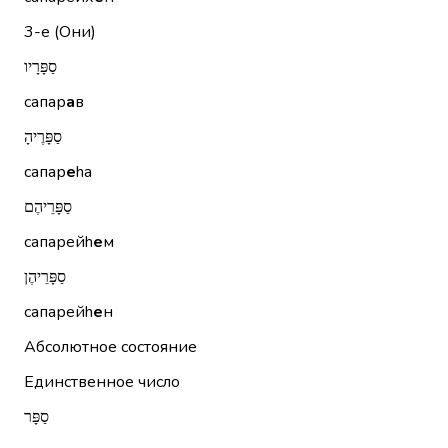
3-е (Они)
סַפָּרָיו
сапар
а
в
סַפָּרֶיהָ
сапар
е
hа
סַפָּרֵיהֶם
сапарейh
е
м
סַפָּרֵיהֶן
сапарейh
е
н
Абсолютное состояние
Единственное число
סַפָּר