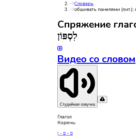
Словарь
обшивать панелями (лит.); 
Спряжениe гла
לִסְפּוֹן
Видео со словом
Студийная озвучка
Глагол
Корень
:
ס - פ - ן