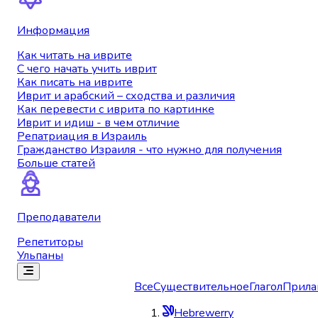
Информация
Как читать на иврите
С чего начать учить иврит
Как писать на иврите
Иврит и арабский – сходства и различия
Как перевести с иврита по картинке
Иврит и идиш - в чем отличие
Репатриация в Израиль
Гражданство Израиля - что нужно для получения
Больше статей
Преподаватели
Репетиторы
Ульпаны
Все
Существительное
Глагол
Прила
Hebrewerry