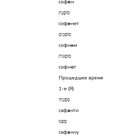
соф
е
н
סוֹפֶנֶת
соф
е
нет
סוֹפְנִים
софн
и
м
סוֹפְנוֹת
софн
о
т
Прошедшее время
1-е (Я)
סָפַנְתִּי
саф
а
нти
סָפַנּוּ
саф
а
нну