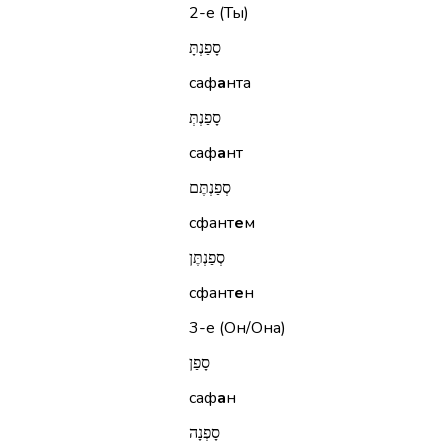
2-е (Ты)
סָפַנְתָּ
саф
а
нта
סָפַנְתְּ
саф
а
нт
סְפַנְתֶּם
сфант
е
м
סְפַנְתֶּן
сфант
е
н
3-е (Он/Она)
סָפַן
саф
а
н
סָפְנָה