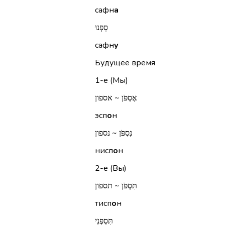
сафн
а
סָפְנוּ
сафн
у
Будущее время
1-е (Мы)
אֶסְפֹּן ~ אספון
эсп
о
н
נִסְפֹּן ~ נספון
нисп
о
н
2-е (Вы)
תִּסְפֹּן ~ תספון
тисп
о
н
תִּסְפְּנִי