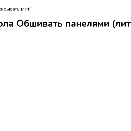
скрывать (лит.)
гола
Обшивать панелями (лит.)