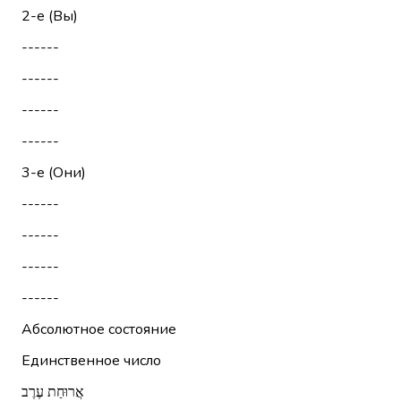
2-е (Вы)
------
------
------
------
3-е (Они)
------
------
------
------
Абсолютное состояние
Единственное число
אֲרוּחַת עֶרֶב