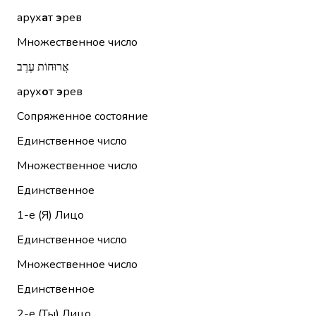
арух
а
т
э
рев
Множественное число
אֲרוּחוֹת עֶרֶב
арух
о
т
э
рев
Сопряженное состояние
Единственное число
Множественное число
Единственное
1-е (Я)
Лицо
Единственное число
Множественное число
Единственное
2-е (Ты)
Лицо