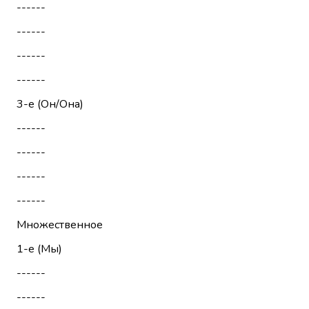
------
------
------
------
3-е (Он/Она)
------
------
------
------
Множественное
1-е (Мы)
------
------