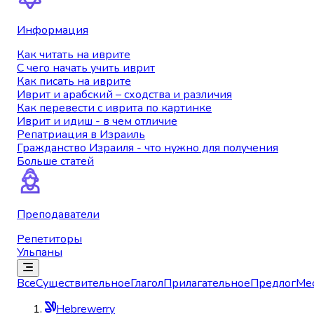
Информация
Как читать на иврите
С чего начать учить иврит
Как писать на иврите
Иврит и арабский – сходства и различия
Как перевести с иврита по картинке
Иврит и идиш - в чем отличие
Репатриация в Израиль
Гражданство Израиля - что нужно для получения
Больше статей
Преподаватели
Репетиторы
Ульпаны
Все
Существительное
Глагол
Прилагательное
Предлог
Ме
Hebrewerry