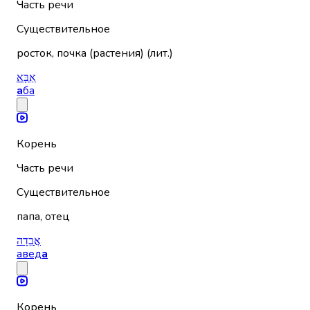
Часть речи
Существительное
росток, почка (растения) (лит.)
אַבָּא
а
ба
Корень
Часть речи
Существительное
папа, отец
אֲבֵדָה
авед
а
Корень