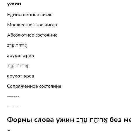
ужин
Единственное число
Множественное число
Абсолютное состояние
אֲרוּחַת עֶרֶב
арух
а
т
э
рев
אֲרוּחוֹת עֶרֶב
арух
о
т
э
рев
Сопряженное состояние
------
------
Формы слова 