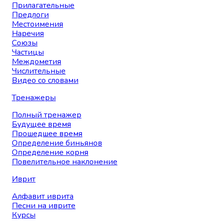
Прилагательные
Предлоги
Местоимения
Наречия
Союзы
Частицы
Междометия
Числительные
Видео со словами
Тренажеры
Полный тренажер
Будущее время
Прошедшее время
Определение биньянов
Определение корня
Повелительное наклонение
Иврит
Алфавит иврита
Песни на иврите
Курсы