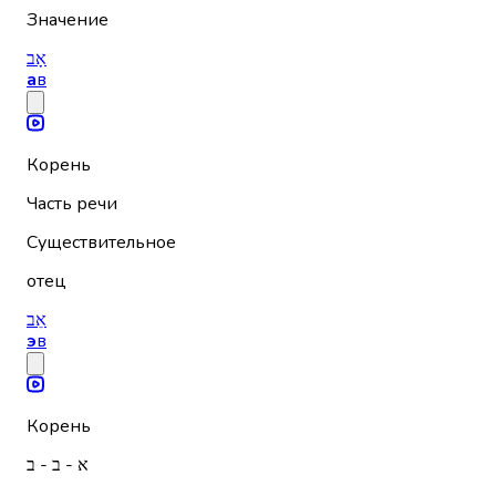
Значение
אָב
а
в
Корень
Часть речи
Существительное
отец
אֵב
э
в
Корень
א - ב - ב