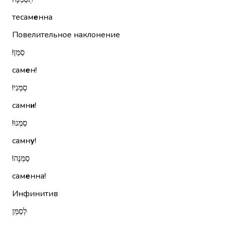
тесам
е
нна
Повелительное наклонение
סַמֵּן!‏
сам
е
н!
סַמְּנִי!‏
самн
и
!
סַמְּנוּ!‏
самн
у
!
סַמֵּנָּה!‏
сам
е
нна!
Инфинитив
לְסַמֵּן