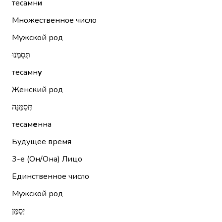
тесамн
и
Множественное число
Мужской род
תְּסַמְּנוּ
тесамн
у
Женский род
תְּסַמֵּנָּה
тесам
е
нна
Будущее время
3-е (Он/Она)
Лицо
Единственное число
Мужской род
יְסַמֵּן