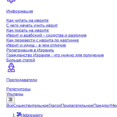
Информация
Как читать на иврите
С чего начать учить иврит
Как писать на иврите
Иврит и арабский – сходства и различия
Как перевести с иврита по картинке
Иврит и идиш - в чем отличие
Репатриация в Израиль
Гражданство Израиля - что нужно для получения
Больше статей
Преподаватели
Репетиторы
Ульпаны
Все
Существительное
Глагол
Прилагательное
Предлог
Ме
Hebrewerry