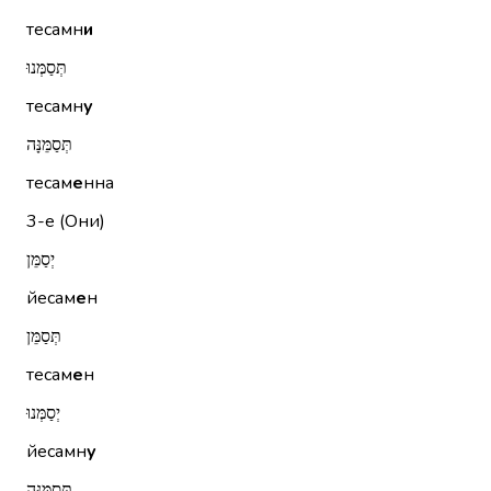
тесамн
и
תְּסַמְּנוּ
тесамн
у
תְּסַמֵּנָּה
тесам
е
нна
3-е (Они)
יְסַמֵּן
йесам
е
н
תְּסַמֵּן
тесам
е
н
יְסַמְּנוּ
йесамн
у
תְּסַמֵּנָּה