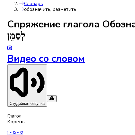
Словарь
обозначить, разметить
Спряжениe глагола
Обозна
לְסַמֵּן
Видео со словом
Студийная озвучка
Глагол
Корень
:
ס - מ - ן