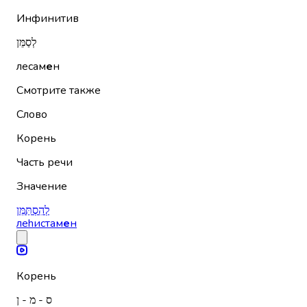
Инфинитив
לְסַמֵּן
лесам
е
н
Смотрите также
Слово
Корень
Часть речи
Значение
לְהִסְתַּמֵּן
леhистам
е
н
Корень
ס - מ - ן