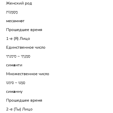
Женский род
מְסַמְּנוֹת
месамн
о
т
Прошедшее время
1-е (Я)
Лицо
Единственное число
סִמַּנְתִּי ~ סימנתי
сим
а
нти
Множественное число
סִמַּנּוּ ~ סימנו
сим
а
нну
Прошедшее время
2-е (Ты)
Лицо