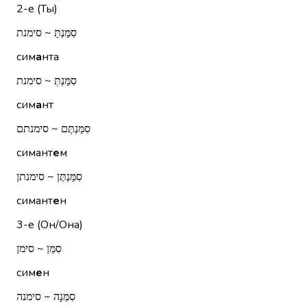
2-е (Ты)
סִמַּנְתָּ ~ סימנת
сим
а
нта
סִמַּנְתְּ ~ סימנת
сим
а
нт
סִמַּנְתֶּם ~ סימנתם
симант
е
м
סִמַּנְתֶּן ~ סימנתן
симант
е
н
3-е (Он/Она)
סִמֵּן ~ סימן
сим
е
н
סִמְּנָה ~ סימנה