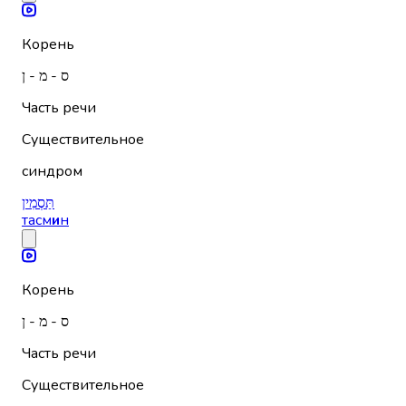
Корень
ס - מ - ן
Часть речи
Существительное
синдром
תַּסְמִין
тасм
и
н
Корень
ס - מ - ן
Часть речи
Существительное