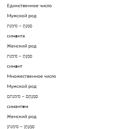
Единственное число
Мужской род
סִמַּנְתָּ ~ סימנת
сим
а
нта
Женский род
סִמַּנְתְּ ~ סימנת
сим
а
нт
Множественное число
Мужской род
סִמַּנְתֶּם ~ סימנתם
симант
е
м
Женский род
סִמַּנְתֶּן ~ סימנתן