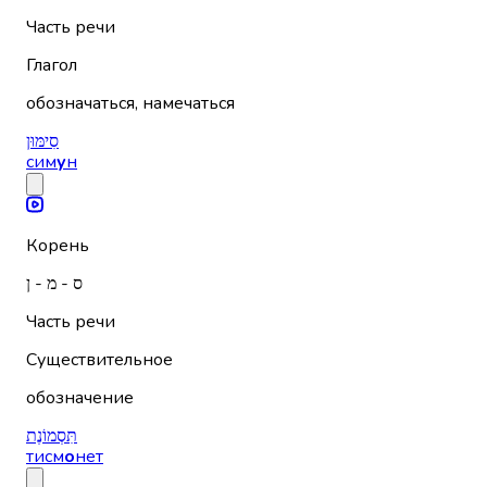
Часть речи
Глагол
обозначаться, намечаться
סִימּוּן
сим
у
н
Корень
ס - מ - ן
Часть речи
Существительное
обозначение
תִּסְמוֹנֶת
тисм
о
нет