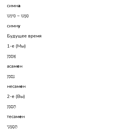
симн
а
סִמְּנוּ ~ סימנו
симн
у
Будущее время
1-е (Мы)
אֲסַמֵּן
асам
е
н
נְסַמֵּן
несам
е
н
2-е (Вы)
תְּסַמֵּן
тесам
е
н
תְּסַמְּנִי