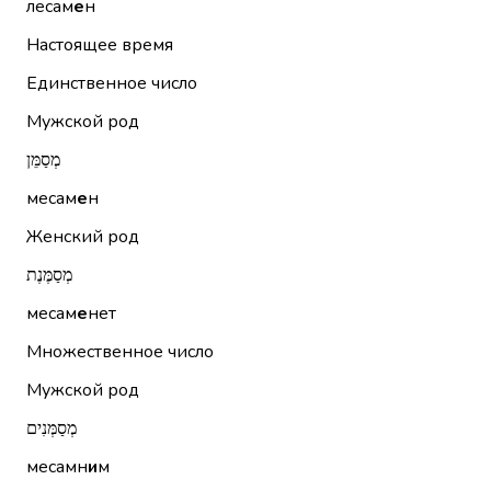
лесам
е
н
Настоящее время
Единственное число
Мужской род
מְסַמֵּן
месам
е
н
Женский род
מְסַמֶּנֶת
месам
е
нет
Множественное число
Мужской род
מְסַמְּנִים
месамн
и
м