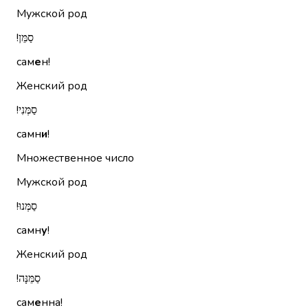
Мужской род
סַמֵּן!‏
сам
е
н!
Женский род
סַמְּנִי!‏
самн
и
!
Множественное число
Мужской род
סַמְּנוּ!‏
самн
у
!
Женский род
סַמֵּנָּה!‏
сам
е
нна!