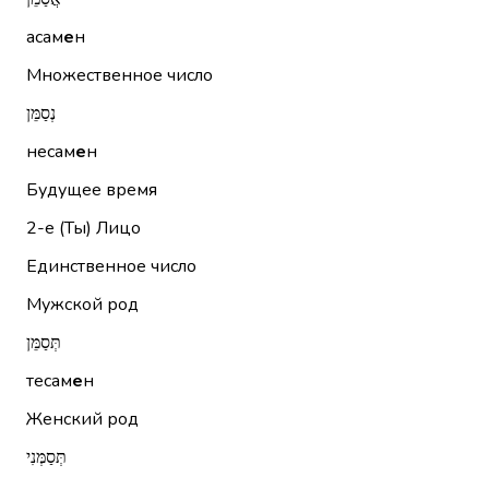
асам
е
н
Множественное число
נְסַמֵּן
несам
е
н
Будущее время
2-е (Ты)
Лицо
Единственное число
Мужской род
תְּסַמֵּן
тесам
е
н
Женский род
תְּסַמְּנִי