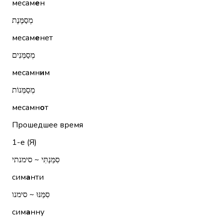
месам
е
н
מְסַמֶּנֶת
месам
е
нет
מְסַמְּנִים
месамн
и
м
מְסַמְּנוֹת
месамн
о
т
Прошедшее время
1-е (Я)
סִמַּנְתִּי ~ סימנתי
сим
а
нти
סִמַּנּוּ ~ סימנו
сим
а
нну