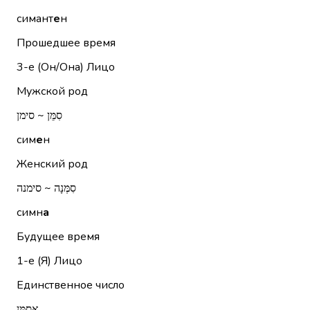
симант
е
н
Прошедшее время
3-е (Он/Она)
Лицо
Мужской род
סִמֵּן ~ סימן
сим
е
н
Женский род
סִמְּנָה ~ סימנה
симн
а
Будущее время
1-е (Я)
Лицо
Единственное число
אֲסַמֵּן