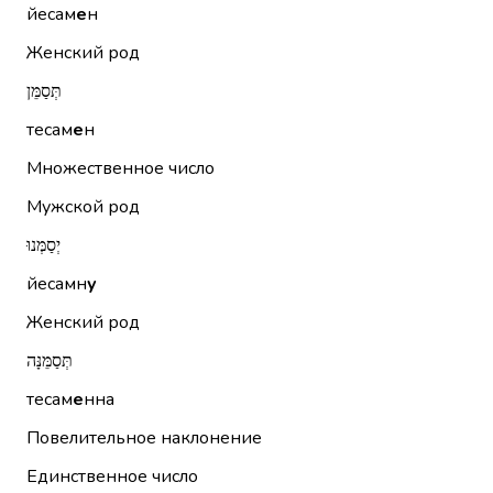
йесам
е
н
Женский род
תְּסַמֵּן
тесам
е
н
Множественное число
Мужской род
יְסַמְּנוּ
йесамн
у
Женский род
תְּסַמֵּנָּה
тесам
е
нна
Повелительное наклонение
Единственное число