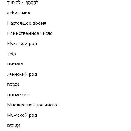
לְהִסָּמֵךְ ~ להיסמך
леhисам
е
х
Настоящее время
Единственное число
Мужской род
נִסְמָךְ
нисм
а
х
Женский род
נִסְמֶכֶת
нисм
е
хет
Множественное число
Мужской род
נִסְמָכִים