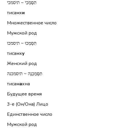
תִּסָּמְכִי ~ תיסמכי
тисамх
и
Множественное число
Мужской род
תִּסָּמְכוּ ~ תיסמכו
тисамх
у
Женский род
תִּסָּמַכְנָה ~ תיסמכנה
тисам
а
хна
Будущее время
3-е (Он/Она)
Лицо
Единственное число
Мужской род