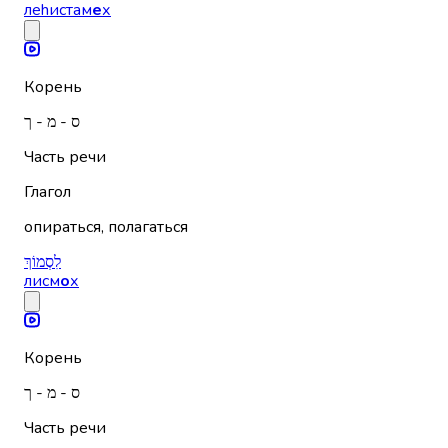
леhистам
е
х
Корень
ס - מ - ך
Часть речи
Глагол
опираться, полагаться
לִסְמוֹךְ
лисм
о
х
Корень
ס - מ - ך
Часть речи