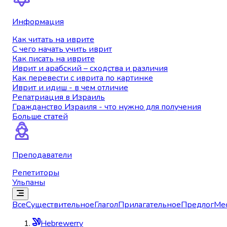
Информация
Как читать на иврите
С чего начать учить иврит
Как писать на иврите
Иврит и арабский – сходства и различия
Как перевести с иврита по картинке
Иврит и идиш - в чем отличие
Репатриация в Израиль
Гражданство Израиля - что нужно для получения
Больше статей
Преподаватели
Репетиторы
Ульпаны
Все
Существительное
Глагол
Прилагательное
Предлог
Ме
Hebrewerry