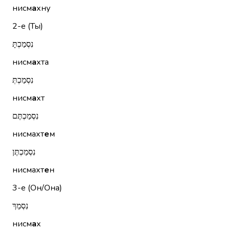
нисм
а
хну
2-е (Ты)
נִסְמַכְתָּ
нисм
а
хта
נִסְמַכְתְּ
нисм
а
хт
נִסְמַכְתֶּם
нисмахт
е
м
נִסְמַכְתֶּן
нисмахт
е
н
3-е (Он/Она)
נִסְמַךְ
нисм
а
х