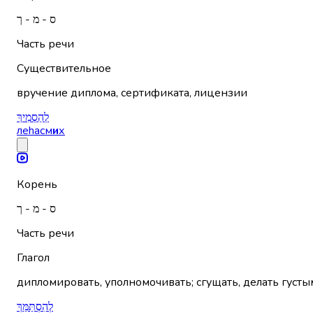
ס - מ - ך
Часть речи
Существительное
вручение диплома, сертификата, лицензии
לְהַסְמִיךְ
леhасм
и
х
Корень
ס - מ - ך
Часть речи
Глагол
дипломировать, уполномочивать; сгущать, делать густым
לְהִסְתַּמֵּךְ