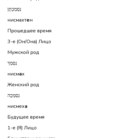
נִסְמַכְתֶּן
нисмахт
е
н
Прошедшее время
3-е (Он/Она)
Лицо
Мужской род
נִסְמַךְ
нисм
а
х
Женский род
נִסְמְכָה
нисмех
а
Будущее время
1-е (Я)
Лицо