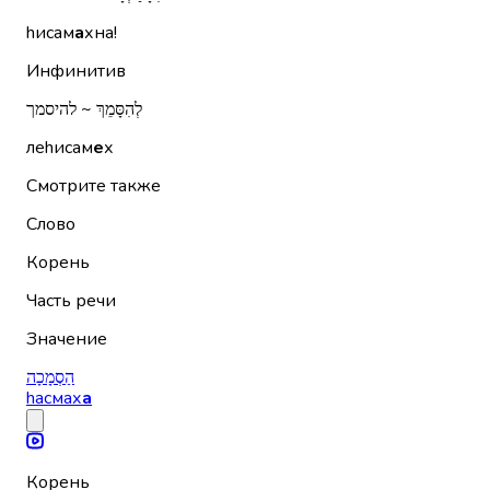
hисам
а
хна!
Инфинитив
לְהִסָּמֵךְ ~ להיסמך
леhисам
е
х
Смотрите также
Слово
Корень
Часть речи
Значение
הַסְמָכָה
hасмах
а
Корень