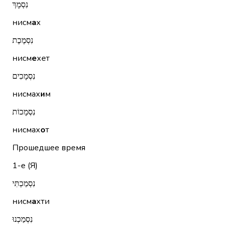
נִסְמָךְ
нисм
а
х
נִסְמֶכֶת
нисм
е
хет
נִסְמָכִים
нисмах
и
м
נִסְמָכוֹת
нисмах
о
т
Прошедшее время
1-е (Я)
נִסְמַכְתִּי
нисм
а
хти
נִסְמַכְנוּ