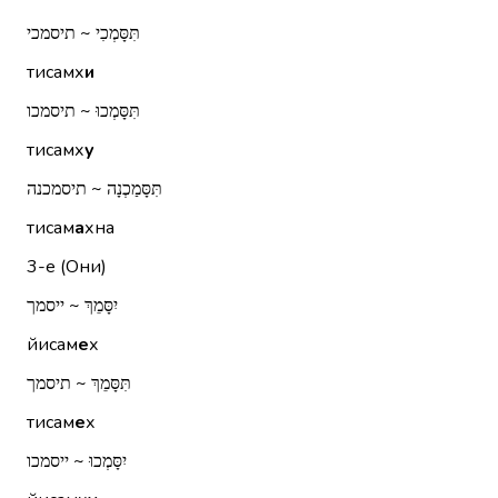
תִּסָּמְכִי ~ תיסמכי
тисамх
и
תִּסָּמְכוּ ~ תיסמכו
тисамх
у
תִּסָּמַכְנָה ~ תיסמכנה
тисам
а
хна
3-е (Они)
יִסָּמֵךְ ~ ייסמך
йисам
е
х
תִּסָּמֵךְ ~ תיסמך
тисам
е
х
יִסָּמְכוּ ~ ייסמכו