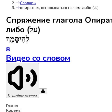
Словарь
опираться, основываться на чем-либо (על)
Спряжениe глагола
Опират
либо (על)
לְהִיסָּמֵךְ
Видео со словом
Студийная озвучка
Глагол
Корень
: