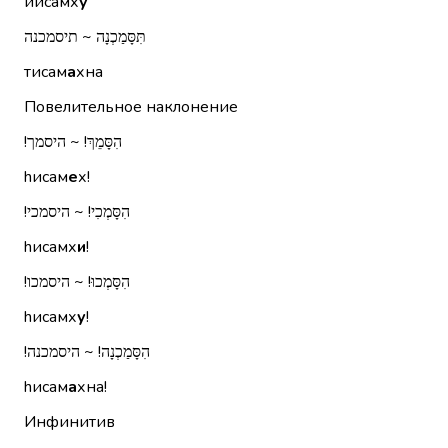
йисамх
у
תִּסָּמַכְנָה ~ תיסמכנה
тисам
а
хна
Повелительное наклонение
הִסָּמֵךְ!‏ ~ היסמך!‏
hисам
е
х!
הִסָּמְכִי!‏ ~ היסמכי!‏
hисамх
и
!
הִסָּמְכוּ!‏ ~ היסמכו!‏
hисамх
у
!
הִסָּמַכְנָה!‏ ~ היסמכנה!‏
hисам
а
хна!
Инфинитив