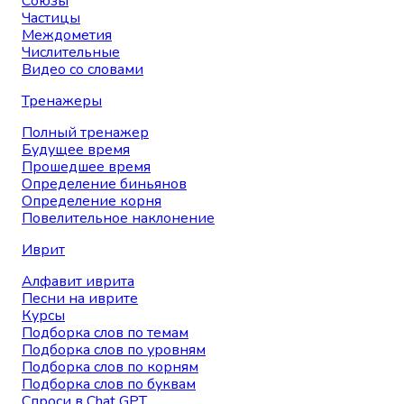
Союзы
Частицы
Междометия
Числительные
Видео со словами
Тренажеры
Полный тренажер
Будущее время
Прошедшее время
Определение биньянов
Определение корня
Повелительное наклонение
Иврит
Алфавит иврита
Песни на иврите
Курсы
Подборка слов по темам
Подборка слов по уровням
Подборка слов по корням
Подборка слов по буквам
Спроси в Chat GPT