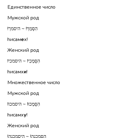
Единственное число
Мужской род
הִסָּמֵךְ!‏ ~ היסמך!‏
hисам
е
х!
Женский род
הִסָּמְכִי!‏ ~ היסמכי!‏
hисамх
и
!
Множественное число
Мужской род
הִסָּמְכוּ!‏ ~ היסמכו!‏
hисамх
у
!
Женский род
הִסָּמַכְנָה!‏ ~ היסמכנה!‏