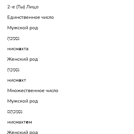
2-е (Ты)
Лицо
Единственное число
Мужской род
נִסְמַכְתָּ
нисм
а
хта
Женский род
נִסְמַכְתְּ
нисм
а
хт
Множественное число
Мужской род
נִסְמַכְתֶּם
нисмахт
е
м
Женский род