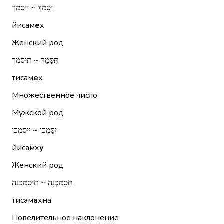
יִסָּמֵךְ ~ ייסמך
йисам
е
х
Женский род
תִּסָּמֵךְ ~ תיסמך
тисам
е
х
Множественное число
Мужской род
יִסָּמְכוּ ~ ייסמכו
йисамх
у
Женский род
תִּסָּמַכְנָה ~ תיסמכנה
тисам
а
хна
Повелительное наклонение