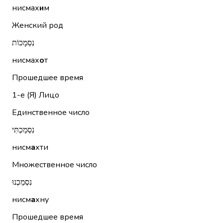
нисмах
и
м
Женский род
נִסְמָכוֹת
нисмах
о
т
Прошедшее время
1-е (Я)
Лицо
Единственное число
נִסְמַכְתִּי
нисм
а
хти
Множественное число
נִסְמַכְנוּ
нисм
а
хну
Прошедшее время