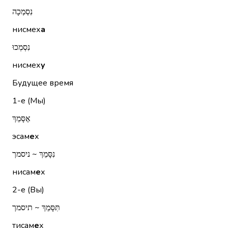
נִסְמְכָה
нисмех
а
נִסְמְכוּ
нисмех
у
Будущее время
1-е (Мы)
אֶסָּמֵךְ
эсам
е
х
נִסָּמֵךְ ~ ניסמך
нисам
е
х
2-е (Вы)
תִּסָּמֵךְ ~ תיסמך
тисам
е
х