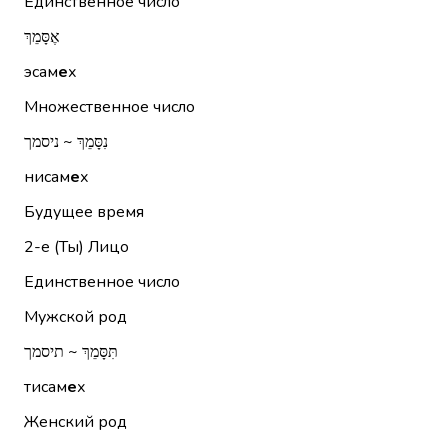
Единственное число
אֶסָּמֵךְ
эсам
е
х
Множественное число
נִסָּמֵךְ ~ ניסמך
нисам
е
х
Будущее время
2-е (Ты)
Лицо
Единственное число
Мужской род
תִּסָּמֵךְ ~ תיסמך
тисам
е
х
Женский род