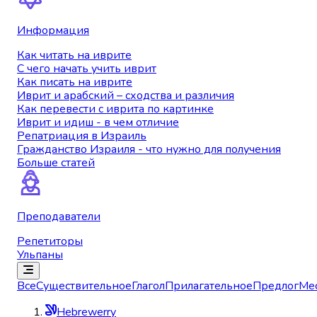
Информация
Как читать на иврите
С чего начать учить иврит
Как писать на иврите
Иврит и арабский – сходства и различия
Как перевести с иврита по картинке
Иврит и идиш - в чем отличие
Репатриация в Израиль
Гражданство Израиля - что нужно для получения
Больше статей
Преподаватели
Репетиторы
Ульпаны
Все
Существительное
Глагол
Прилагательное
Предлог
Ме
Hebrewerry