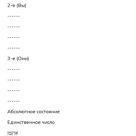
2-е (Вы)
------
------
------
------
3-е (Они)
------
------
------
------
Абсолютное состояние
Единственное число
אַרְגָּמָן