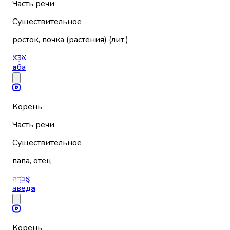
Часть речи
Существительное
росток, почка (растения) (лит.)
אַבָּא
а
ба
Корень
Часть речи
Существительное
папа, отец
אֲבֵדָה
авед
а
Корень