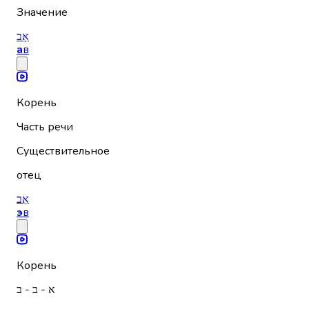
Значение
אָב
а
в
Корень
Часть речи
Существительное
отец
אֵב
э
в
Корень
א - ב - ב