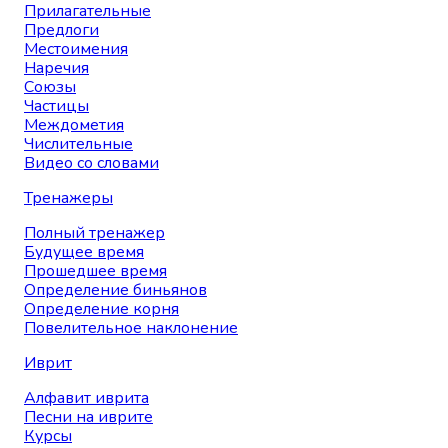
Прилагательные
Предлоги
Местоимения
Наречия
Союзы
Частицы
Междометия
Числительные
Видео со словами
Тренажеры
Полный тренажер
Будущее время
Прошедшее время
Определение биньянов
Определение корня
Повелительное наклонение
Иврит
Алфавит иврита
Песни на иврите
Курсы