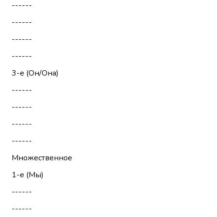
------
------
------
------
3-е (Он/Она)
------
------
------
------
Множественное
1-е (Мы)
------
------