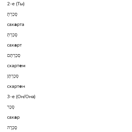
2-е (Ты)
סָכַרְתָּ
сах
а
рта
סָכַרְתְּ
сах
а
рт
סְכַרְתֶּם
схарт
е
м
סְכַרְתֶּן
схарт
е
н
3-е (Он/Она)
סָכַר
сах
а
р
סָכְרָה