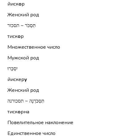
йиск
о
р
Женский род
תִּסְכֹּר ~ תסכור
тиск
о
р
Множественное число
Мужской род
יִסְכְּרוּ
йискер
у
Женский род
תִּסְכֹּרְנָה ~ תסכורנה
тиск
о
рна
Повелительное наклонение
Единственное число