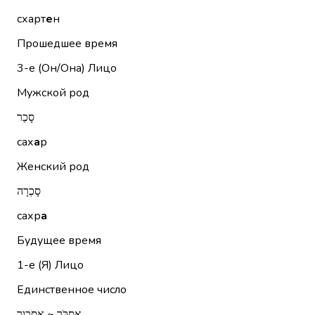
схарт
е
н
Прошедшее время
3-е (Он/Она)
Лицо
Мужской род
סָכַר
сах
а
р
Женский род
סָכְרָה
сахр
а
Будущее время
1-е (Я)
Лицо
Единственное число
אֶסְכֹּר ~ אסכור