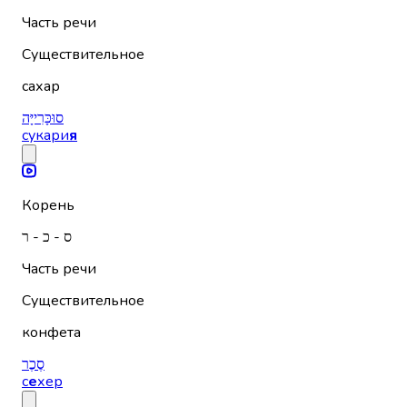
Часть речи
Существительное
сахар
סוּכָּרִייָּה
сукари
я
Корень
ס - כ - ר
Часть речи
Существительное
конфета
סֶכֶר
с
е
хер