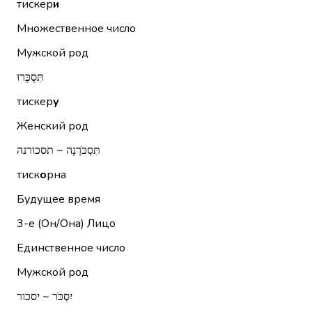
тискер
и
Множественное число
Мужской род
תִּסְכְּרוּ
тискер
у
Женский род
תִּסְכֹּרְנָה ~ תסכורנה
тиск
о
рна
Будущее время
3-е (Он/Она)
Лицо
Единственное число
Мужской род
יִסְכֹּר ~ יסכור