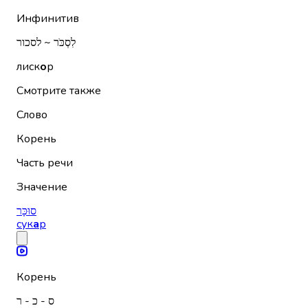
Инфинитив
לִסְכֹּר ~ לסכור
лиск
о
р
Смотрите также
Слово
Корень
Часть речи
Значение
סוּכָּר
сук
а
р
Корень
ס - כ - ר