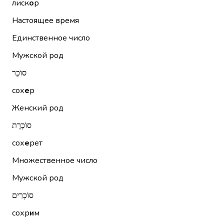
лиск
о
р
Настоящее время
Единственное число
Мужской род
סוֹכֵר
сох
е
р
Женский род
סוֹכֶרֶת
сох
е
рет
Множественное число
Мужской род
סוֹכְרִים
сохр
и
м