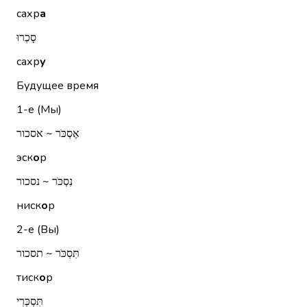
сахр
а
סָכְרוּ
сахр
у
Будущее время
1-е (Мы)
אֶסְכֹּר ~ אסכור
эск
о
р
נִסְכֹּר ~ נסכור
ниск
о
р
2-е (Вы)
תִּסְכֹּר ~ תסכור
тиск
о
р
תִּסְכְּרִי