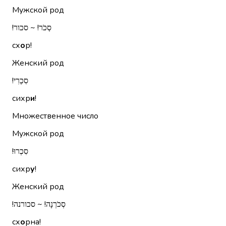
Мужской род
סְכֹר!‏ ~ סכור!‏
сх
о
р!
Женский род
סִכְרִי!‏
сихр
и
!
Множественное число
Мужской род
סִכְרוּ!‏
сихр
у
!
Женский род
סְכֹרְנָה!‏ ~ סכורנה!‏
сх
о
рна!