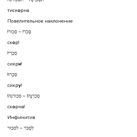
тиск
о
рна
Повелительное наклонение
סְכֹר!‏ ~ סכור!‏
сх
о
р!
סִכְרִי!‏
сихр
и
!
סִכְרוּ!‏
сихр
у
!
סְכֹרְנָה!‏ ~ סכורנה!‏
сх
о
рна!
Инфинитив
לִסְכֹּר ~ לסכור