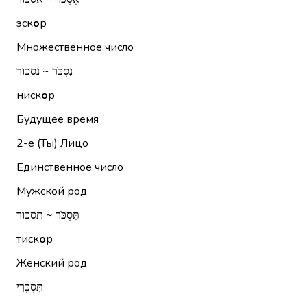
эск
о
р
Множественное число
נִסְכֹּר ~ נסכור
ниск
о
р
Будущее время
2-е (Ты)
Лицо
Единственное число
Мужской род
תִּסְכֹּר ~ תסכור
тиск
о
р
Женский род
תִּסְכְּרִי