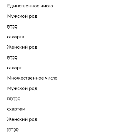
Единственное число
Мужской род
סָכַרְתָּ
сах
а
рта
Женский род
סָכַרְתְּ
сах
а
рт
Множественное число
Мужской род
סְכַרְתֶּם
схарт
е
м
Женский род
סְכַרְתֶּן