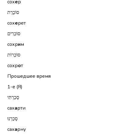
сох
е
р
סוֹכֶרֶת
сох
е
рет
סוֹכְרִים
сохр
и
м
סוֹכְרוֹת
сохр
о
т
Прошедшее время
1-е (Я)
סָכַרְתִּי
сах
а
рти
סָכַרְנוּ
сах
а
рну