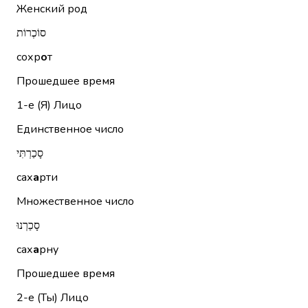
Женский род
סוֹכְרוֹת
сохр
о
т
Прошедшее время
1-е (Я)
Лицо
Единственное число
סָכַרְתִּי
сах
а
рти
Множественное число
סָכַרְנוּ
сах
а
рну
Прошедшее время
2-е (Ты)
Лицо