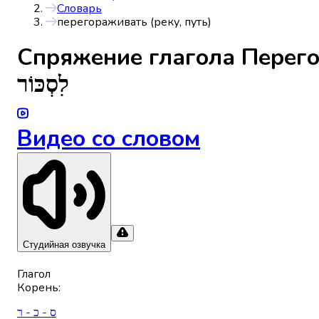
Словарь
перегораживать (реку, путь)
Спряжениe глагола
Перего
לִסְכּוֹר
Видео со словом
Студийная озвучка
Глагол
Корень
:
ס - כ - ר