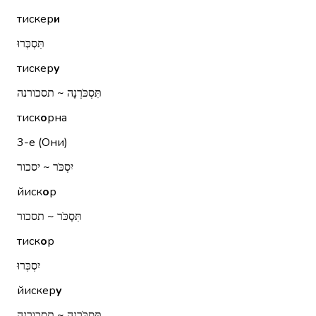
тискер
и
תִּסְכְּרוּ
тискер
у
תִּסְכֹּרְנָה ~ תסכורנה
тиск
о
рна
3-е (Они)
יִסְכֹּר ~ יסכור
йиск
о
р
תִּסְכֹּר ~ תסכור
тиск
о
р
יִסְכְּרוּ
йискер
у
תִּסְכֹּרְנָה ~ תסכורנה