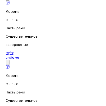
Корень
ס - י - ם
Часть речи
Существительное
завершение
סִיּוֹמֶת
сий
о
мет
Корень
ס - י - ם
Часть речи
Существительное