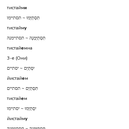
тистайм
и
תִּסְתַּיְּמוּ ~ תסתיימו
тистайм
у
תִּסְתַּיֵּמְנָה ~ תסתיימנה
тистай
е
мна
3-е (Они)
יִסְתַּיֵּם ~ יסתיים
йистай
е
м
תִּסְתַּיֵּם ~ תסתיים
тистай
е
м
יִסְתַּיְּמוּ ~ יסתיימו
йистайм
у
תִּסְתַּיֵּמְנָה ~ תסתיימנה