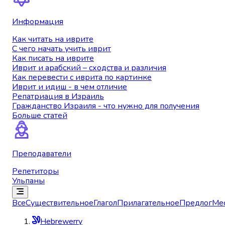
Информация
Как читать на иврите
С чего начать учить иврит
Как писать на иврите
Иврит и арабский – сходства и различия
Как перевести с иврита по картинке
Иврит и идиш - в чем отличие
Репатриация в Израиль
Гражданство Израиля - что нужно для получения
Больше статей
Преподаватели
Репетиторы
Ульпаны
Все
Существительное
Глагол
Прилагательное
Предлог
Ме
Hebrewerry