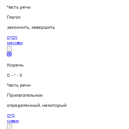
Часть речи
Глагол
закончить, завершить
מְסוּיָּם
месу
я
м
Корень
ס - י - ם
Часть речи
Прилагательное
определенный, некоторый
סִיּוּם
си
ю
м