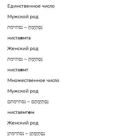
Единственное число
Мужской род
נִסְתַּיַּמְתָּ ~ נסתיימת
ниста
я
мта
Женский род
נִסְתַּיַּמְתְּ ~ נסתיימת
ниста
я
мт
Множественное число
Мужской род
נִסְתַּיַּמְתֶּם ~ נסתיימתם
нистаямт
е
м
Женский род
נִסְתַּיַּמְתֶּן ~ נסתיימתן