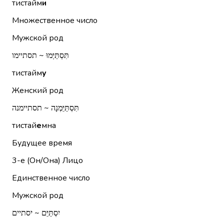
тистайм
и
Множественное число
Мужской род
תִּסְתַּיְּמוּ ~ תסתיימו
тистайм
у
Женский род
תִּסְתַּיֵּמְנָה ~ תסתיימנה
тистай
е
мна
Будущее время
3-е (Он/Она)
Лицо
Единственное число
Мужской род
יִסְתַּיֵּם ~ יסתיים