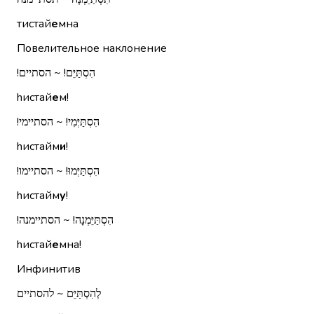
тистай
е
мна
Повелительное наклонение
הִסְתַּיֵּם!‏ ~ הסתיים!‏
hистай
е
м!
הִסְתַּיְּמִי!‏ ~ הסתיימי!‏
hистайм
и
!
הִסְתַּיְּמוּ!‏ ~ הסתיימו!‏
hистайм
у
!
הִסְתַּיֵּמְנָה!‏ ~ הסתיימנה!‏
hистай
е
мна!
Инфинитив
לְהִסְתַּיֵּם ~ להסתיים