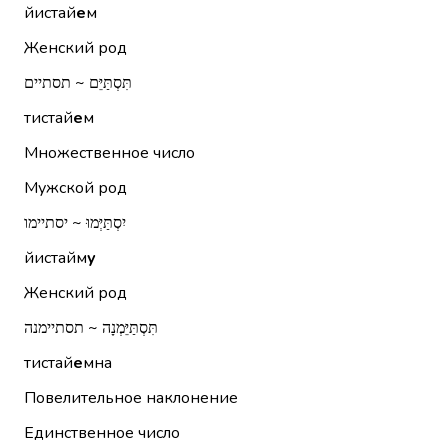
йистай
е
м
Женский род
תִּסְתַּיֵּם ~ תסתיים
тистай
е
м
Множественное число
Мужской род
יִסְתַּיְּמוּ ~ יסתיימו
йистайм
у
Женский род
תִּסְתַּיֵּמְנָה ~ תסתיימנה
тистай
е
мна
Повелительное наклонение
Единственное число