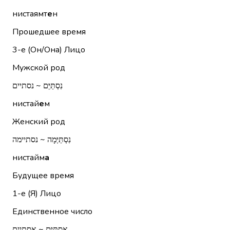
нистаямт
е
н
Прошедшее время
3-е (Он/Она)
Лицо
Мужской род
נִסְתַּיֵּם ~ נסתיים
нистай
е
м
Женский род
נִסְתַּיְּמָה ~ נסתיימה
нистайм
а
Будущее время
1-е (Я)
Лицо
Единственное число
אֶסְתַּיֵּם ~ אסתיים