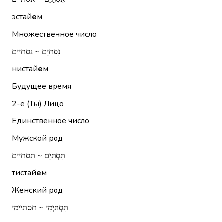
эстай
е
м
Множественное число
נִסְתַּיֵּם ~ נסתיים
нистай
е
м
Будущее время
2-е (Ты)
Лицо
Единственное число
Мужской род
תִּסְתַּיֵּם ~ תסתיים
тистай
е
м
Женский род
תִּסְתַּיְּמִי ~ תסתיימי