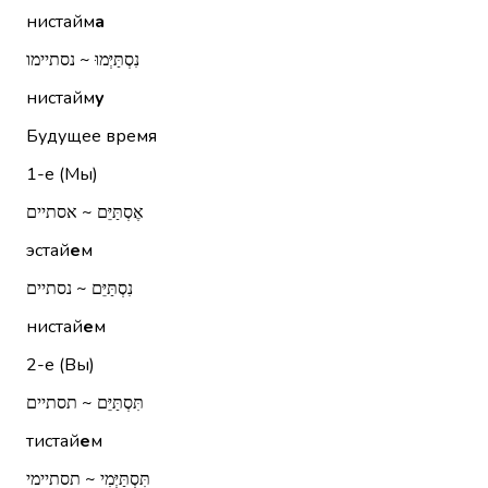
нистайм
а
נִסְתַּיְּמוּ ~ נסתיימו
нистайм
у
Будущее время
1-е (Мы)
אֶסְתַּיֵּם ~ אסתיים
эстай
е
м
נִסְתַּיֵּם ~ נסתיים
нистай
е
м
2-е (Вы)
תִּסְתַּיֵּם ~ תסתיים
тистай
е
м
תִּסְתַּיְּמִי ~ תסתיימי