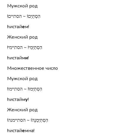
Мужской род
הִסְתַּיֵּם!‏ ~ הסתיים!‏
hистай
е
м!
Женский род
הִסְתַּיְּמִי!‏ ~ הסתיימי!‏
hистайм
и
!
Множественное число
Мужской род
הִסְתַּיְּמוּ!‏ ~ הסתיימו!‏
hистайм
у
!
Женский род
הִסְתַּיֵּמְנָה!‏ ~ הסתיימנה!‏
hистай
е
мна!