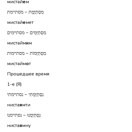
мистай
е
м
מִסְתַּיֶּמֶת ~ מסתיימת
мистай
е
мет
מִסְתַּיְּמִים ~ מסתיימים
мистайм
и
м
מִסְתַּיְּמוֹת ~ מסתיימות
мистайм
о
т
Прошедшее время
1-е (Я)
נִסְתַּיַּמְתִּי ~ נסתיימתי
ниста
я
мти
נִסְתַּיַּמְנוּ ~ נסתיימנו
ниста
я
мну