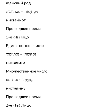
Женский род
מִסְתַּיְּמוֹת ~ מסתיימות
мистайм
о
т
Прошедшее время
1-е (Я)
Лицо
Единственное число
נִסְתַּיַּמְתִּי ~ נסתיימתי
ниста
я
мти
Множественное число
נִסְתַּיַּמְנוּ ~ נסתיימנו
ниста
я
мну
Прошедшее время
2-е (Ты)
Лицо