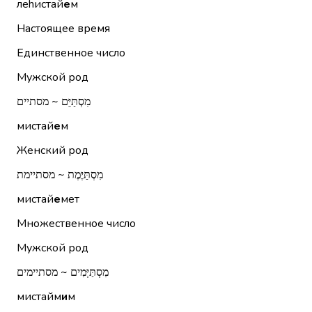
леhистай
е
м
Настоящее время
Единственное число
Мужской род
מִסְתַּיֵּם ~ מסתיים
мистай
е
м
Женский род
מִסְתַּיֶּמֶת ~ מסתיימת
мистай
е
мет
Множественное число
Мужской род
מִסְתַּיְּמִים ~ מסתיימים
мистайм
и
м