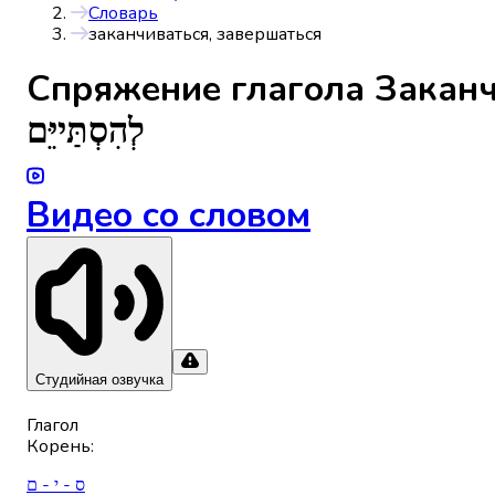
Словарь
заканчиваться, завершаться
Спряжениe глагола
Заканч
לְהִסְתַּייֵּם
Видео со словом
Студийная озвучка
Глагол
Корень
:
ס - י - ם