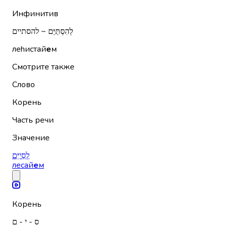
Инфинитив
לְהִסְתַּיֵּם ~ להסתיים
леhистай
е
м
Смотрите также
Слово
Корень
Часть речи
Значение
לְסַייֵּם
лесай
е
м
Корень
ס - י - ם