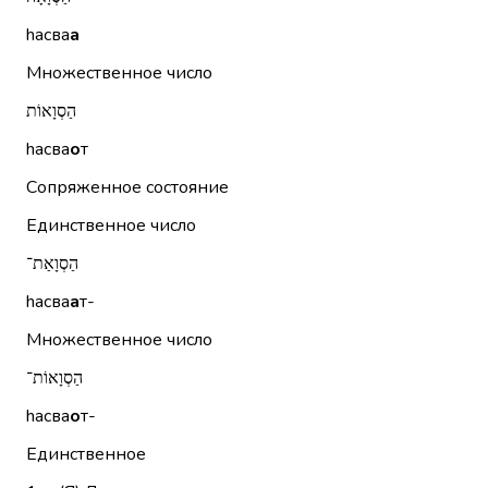
hасва
а
Множественное число
הַסְוָאוֹת
hасва
о
т
Сопряженное состояние
Единственное число
הַסְוָאַת־
hасва
а
т-
Множественное число
הַסְוָאוֹת־
hасва
о
т-
Единственное