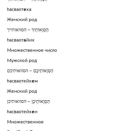
hасваот
е
ха
Женский род
הַסְוָאוֹתַיִךְ ~ הסוואותייך
hасваот
а
йих
Множественное число
Мужской род
הַסְוָאוֹתֵיכֶם ~ הסוואותיכם
hасваотейх
е
м
Женский род
הַסְוָאוֹתֵיכֶן ~ הסוואותיכן
hасваотейх
е
н
Множественное