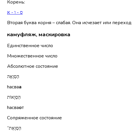
Корень
:
ס - ו - א
Вторая буква корня – слабая. Она исчезает или переход
камуфляж, маскировка
Единственное число
Множественное число
Абсолютное состояние
הַסְוָאָה
hасва
а
הַסְוָאוֹת
hасва
о
т
Сопряженное состояние
הַסְוָאַת־