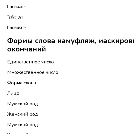
hасва
а
т-
הַסְוָאוֹת־
hасва
о
т-
Формы слова камуфляж, маскировка הַסְווָאָה без местоиме
окончаний
Единственное число
Множественное число
Форма слова
Лицо
Мужской род
Женский род
Мужской род