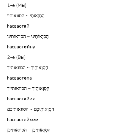
1-е (Мы)
הַסְוָאוֹתַי ~ הסוואותיי
hасваот
а
й
הַסְוָאוֹתֵינוּ ~ הסוואותינו
hасваот
е
йну
2-е (Вы)
הַסְוָאוֹתֶיךָ ~ הסוואותיך
hасваот
е
ха
הַסְוָאוֹתַיִךְ ~ הסוואותייך
hасваот
а
йих
הַסְוָאוֹתֵיכֶם ~ הסוואותיכם
hасваотейх
е
м
הַסְוָאוֹתֵיכֶן ~ הסוואותיכן