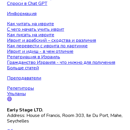
Спроси в Chat GPT
Информация
Как читать на иврите
С чего начать учить иврит
Как писать на иврите
Иврит и арабский – сходства и различия
Как перевести с иврита по картинке
Иврит и идиш - в чем отличие
Репатриация в Израиль
Гражданство Израиля - что нужно для получения
Больше статей
Преподаватели
Репетиторы
Ульпаны
Early Stage LTD.
Address: House of Francis, Room 303, Ile Du Port, Mahe,
Seychelles