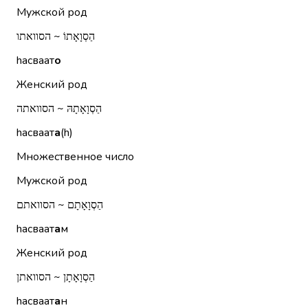
Мужской род
הַסְוָאָתוֹ ~ הסוואתו
hасваат
о
Женский род
הַסְוָאָתָהּ ~ הסוואתה
hасваат
а
(h)
Множественное число
Мужской род
הַסְוָאָתָם ~ הסוואתם
hасваат
а
м
Женский род
הַסְוָאָתָן ~ הסוואתן
hасваат
а
н