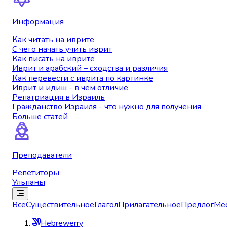
Информация
Как читать на иврите
С чего начать учить иврит
Как писать на иврите
Иврит и арабский – сходства и различия
Как перевести с иврита по картинке
Иврит и идиш - в чем отличие
Репатриация в Израиль
Гражданство Израиля - что нужно для получения
Больше статей
Преподаватели
Репетиторы
Ульпаны
Все
Существительное
Глагол
Прилагательное
Предлог
Ме
Hebrewerry