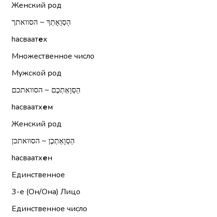
Женский род
הַסְוָאָתֵךְ ~ הסוואתך
hасваат
е
х
Множественное число
Мужской род
הַסְוָאַתְכֶם ~ הסוואתכם
hасваатх
е
м
Женский род
הַסְוָאַתְכֶן ~ הסוואתכן
hасваатх
е
н
Единственное
3-е (Он/Она)
Лицо
Единственное число