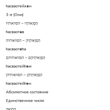
hасваотейх
е
н
3-е (Они)
הַסְוָאוֹתָיו ~ הסוואותיו
hасваот
а
в
הַסְוָאוֹתֶיהָ ~ הסוואותיה
hасваот
е
hа
הַסְוָאוֹתֵיהֶם ~ הסוואותיהם
hасваотейh
е
м
הַסְוָאוֹתֵיהֶן ~ הסוואותיהן
hасваотейh
е
н
Абсолютное состояние
Единственное число
הַסְוָאָה