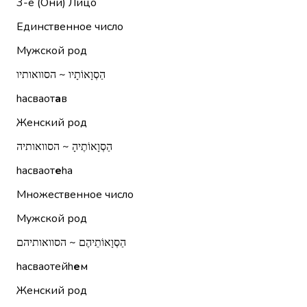
3-е (Они)
Лицо
Единственное число
Мужской род
הַסְוָאוֹתָיו ~ הסוואותיו
hасваот
а
в
Женский род
הַסְוָאוֹתֶיהָ ~ הסוואותיה
hасваот
е
hа
Множественное число
Мужской род
הַסְוָאוֹתֵיהֶם ~ הסוואותיהם
hасваотейh
е
м
Женский род