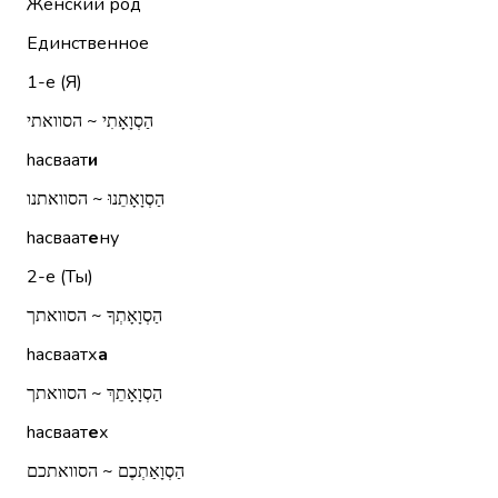
Женский род
Единственное
1-е (Я)
הַסְוָאָתִי ~ הסוואתי
hасваат
и
הַסְוָאָתֵנוּ ~ הסוואתנו
hасваат
е
ну
2-е (Ты)
הַסְוָאָתְךָ ~ הסוואתך
hасваатх
а
הַסְוָאָתֵךְ ~ הסוואתך
hасваат
е
х
הַסְוָאַתְכֶם ~ הסוואתכם