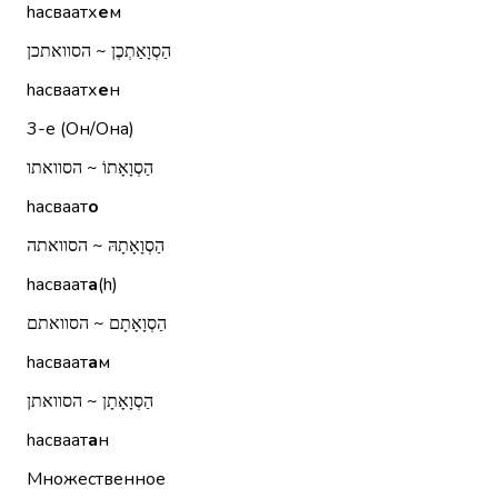
hасваатх
е
м
הַסְוָאַתְכֶן ~ הסוואתכן
hасваатх
е
н
3-е (Он/Она)
הַסְוָאָתוֹ ~ הסוואתו
hасваат
о
הַסְוָאָתָהּ ~ הסוואתה
hасваат
а
(h)
הַסְוָאָתָם ~ הסוואתם
hасваат
а
м
הַסְוָאָתָן ~ הסוואתן
hасваат
а
н
Множественное