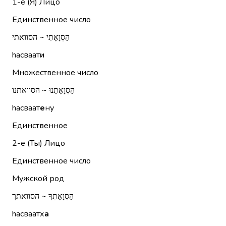
1-е (Я)
Лицо
Единственное число
הַסְוָאָתִי ~ הסוואתי
hасваат
и
Множественное число
הַסְוָאָתֵנוּ ~ הסוואתנו
hасваат
е
ну
Единственное
2-е (Ты)
Лицо
Единственное число
Мужской род
הַסְוָאָתְךָ ~ הסוואתך
hасваатх
а