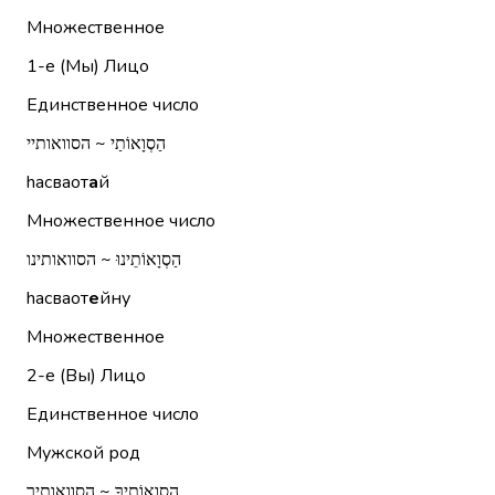
Множественное
1-е (Мы)
Лицо
Единственное число
הַסְוָאוֹתַי ~ הסוואותיי
hасваот
а
й
Множественное число
הַסְוָאוֹתֵינוּ ~ הסוואותינו
hасваот
е
йну
Множественное
2-е (Вы)
Лицо
Единственное число
Мужской род
הַסְוָאוֹתֶיךָ ~ הסוואותיך