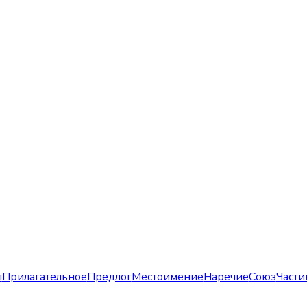
л
Прилагательное
Предлог
Местоимение
Наречие
Союз
Части