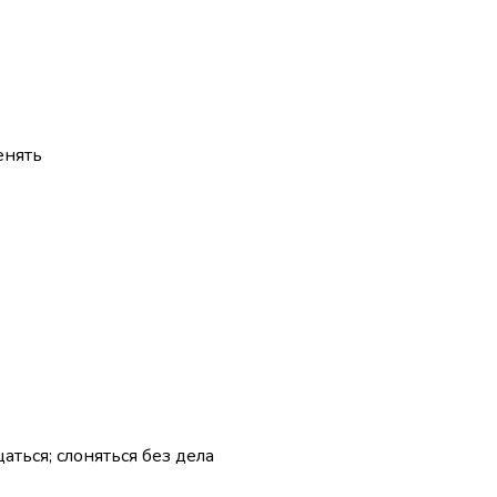
енять
аться; слоняться без дела