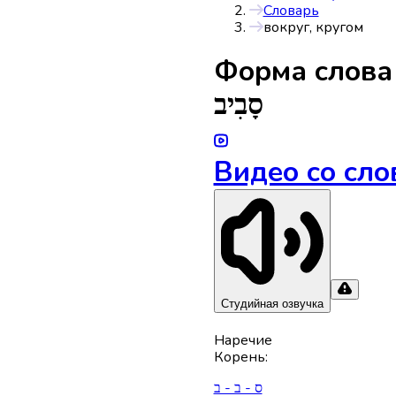
Словарь
вокруг, кругом
Форма слов
סָבִיב
Видео со сло
Студийная озвучка
Наречие
Корень
:
ס - ב - ב