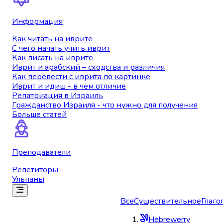
Информация
Как читать на иврите
С чего начать учить иврит
Как писать на иврите
Иврит и арабский – сходства и различия
Как перевести с иврита по картинке
Иврит и идиш - в чем отличие
Репатриация в Израиль
Гражданство Израиля - что нужно для получения
Больше статей
Преподаватели
Репетиторы
Ульпаны
Все
Существительное
Глаго
Hebrewerry