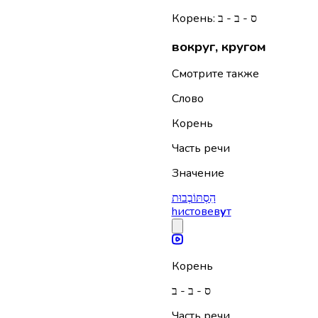
Корень: ס - ב - ב
вокруг, кругом
Смотрите также
Слово
Корень
Часть речи
Значение
הִסְתּוֹבְבוּת
hистовев
у
т
Корень
ס - ב - ב
Часть речи