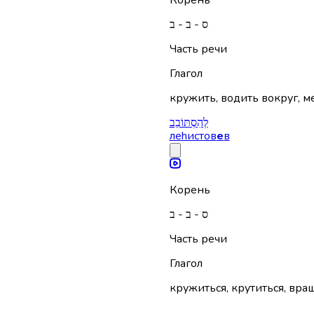
Корень
ס - ב - ב
Часть речи
Глагол
кружить, водить вокруг, м
לְהִסְתּוֹבֵב
леhистов
е
в
Корень
ס - ב - ב
Часть речи
Глагол
кружиться, крутиться, вращ