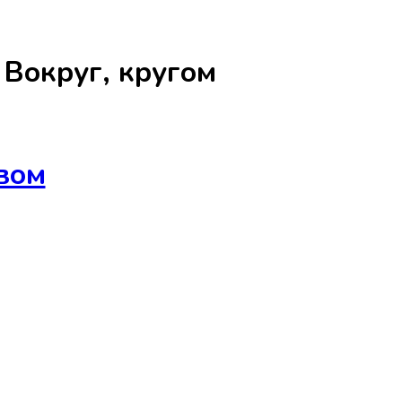
а
Вокруг, кругом
вом