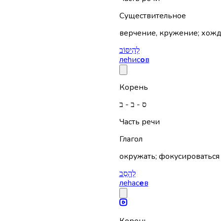
Существительное
верчение, кружение; хожд
לְהִיסּוֹב
леhис
о
в
Корень
ס - ב - ב
Часть речи
Глагол
окружать; фокусироваться 
לְהָסֵב
леhас
е
в