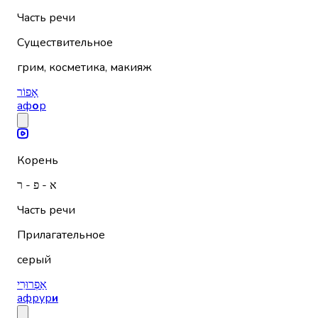
Часть речи
Существительное
грим, косметика, макияж
אָפוֹר
аф
о
р
Корень
א - פ - ר
Часть речи
Прилагательное
серый
אַפְרוּרִי
афрур
и