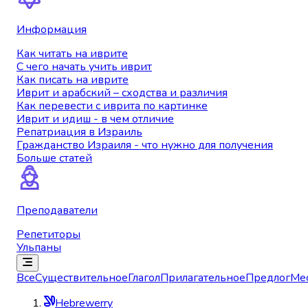
Информация
Как читать на иврите
С чего начать учить иврит
Как писать на иврите
Иврит и арабский – сходства и различия
Как перевести с иврита по картинке
Иврит и идиш - в чем отличие
Репатриация в Израиль
Гражданство Израиля - что нужно для получения
Больше статей
Преподаватели
Репетиторы
Ульпаны
Все
Существительное
Глагол
Прилагательное
Предлог
Ме
Hebrewerry