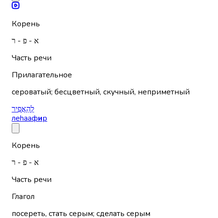
Корень
א - פ - ר
Часть речи
Прилагательное
сероватый; бесцветный, скучный, неприметный
לְהַאֲפִיר
леhааф
и
р
Корень
א - פ - ר
Часть речи
Глагол
посереть, стать серым; сделать серым