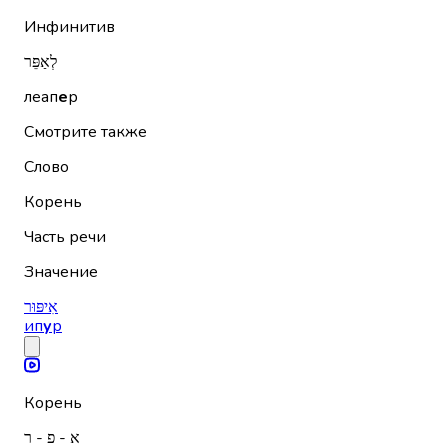
Инфинитив
לְאַפֵּר
леап
е
р
Смотрите также
Слово
Корень
Часть речи
Значение
אִיפּוּר
ип
у
р
Корень
א - פ - ר