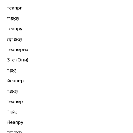
теапр
и
תְּאַפְּרוּ
теапр
у
תְּאַפֵּרְנָה
теап
е
рна
3-е (Они)
יְאַפֵּר
йеап
е
р
תְּאַפֵּר
теап
е
р
יְאַפְּרוּ
йеапр
у
תְּאַפֵּרְנָה