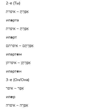
2-е (Ты)
אִפַּרְתָּ ~ איפרת
ип
а
рта
אִפַּרְתְּ ~ איפרת
ип
а
рт
אִפַּרְתֶּם ~ איפרתם
ипарт
е
м
אִפַּרְתֶּן ~ איפרתן
ипарт
е
н
3-е (Он/Она)
אִפֵּר ~ איפר
ип
е
р
אִפְּרָה ~ איפרה