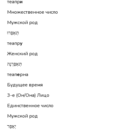
теапр
и
Множественное число
Мужской род
תְּאַפְּרוּ
теапр
у
Женский род
תְּאַפֵּרְנָה
теап
е
рна
Будущее время
3-е (Он/Она)
Лицо
Единственное число
Мужской род
יְאַפֵּר