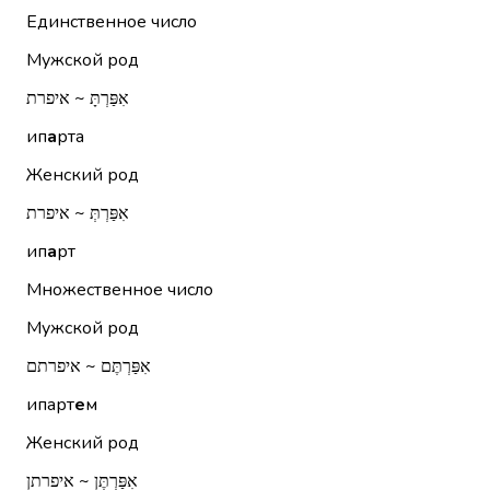
Единственное число
Мужской род
אִפַּרְתָּ ~ איפרת
ип
а
рта
Женский род
אִפַּרְתְּ ~ איפרת
ип
а
рт
Множественное число
Мужской род
אִפַּרְתֶּם ~ איפרתם
ипарт
е
м
Женский род
אִפַּרְתֶּן ~ איפרתן