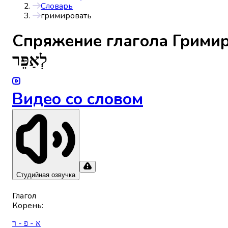
Словарь
гримировать
Спряжениe глагола
Грими
לְאַפֵּר
Видео со словом
Студийная озвучка
Глагол
Корень
:
א - פ - ר