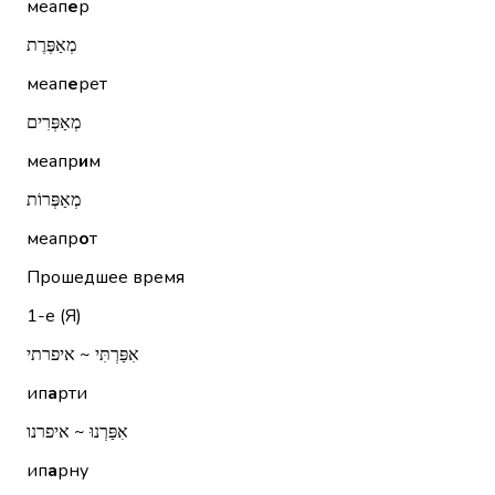
меап
е
р
מְאַפֶּרֶת
меап
е
рет
מְאַפְּרִים
меапр
и
м
מְאַפְּרוֹת
меапр
о
т
Прошедшее время
1-е (Я)
אִפַּרְתִּי ~ איפרתי
ип
а
рти
אִפַּרְנוּ ~ איפרנו
ип
а
рну