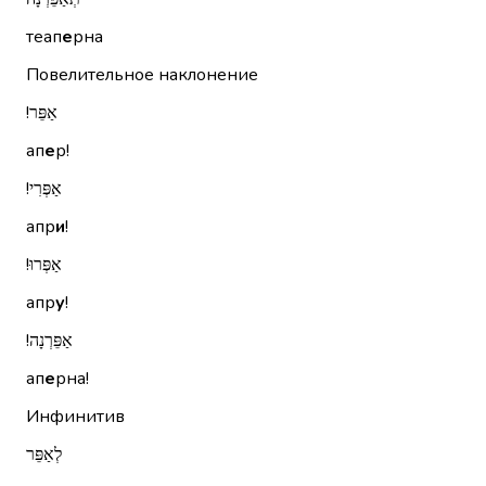
теап
е
рна
Повелительное наклонение
אַפֵּר!‏
ап
е
р!
אַפְּרִי!‏
апр
и
!
אַפְּרוּ!‏
апр
у
!
אַפֵּרְנָה!‏
ап
е
рна!
Инфинитив
לְאַפֵּר