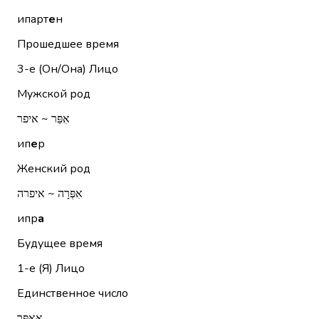
ипарт
е
н
Прошедшее время
3-е (Он/Она)
Лицо
Мужской род
אִפֵּר ~ איפר
ип
е
р
Женский род
אִפְּרָה ~ איפרה
ипр
а
Будущее время
1-е (Я)
Лицо
Единственное число
אֲאַפֵּר