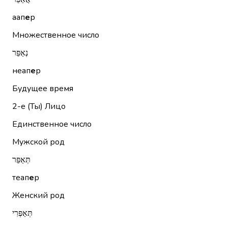
аап
е
р
Множественное число
נְאַפֵּר
неап
е
р
Будущее время
2-е (Ты)
Лицо
Единственное число
Мужской род
תְּאַפֵּר
теап
е
р
Женский род
תְּאַפְּרִי