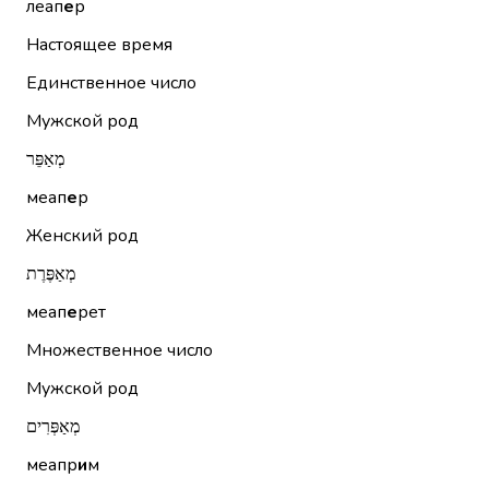
леап
е
р
Настоящее время
Единственное число
Мужской род
מְאַפֵּר
меап
е
р
Женский род
מְאַפֶּרֶת
меап
е
рет
Множественное число
Мужской род
מְאַפְּרִים
меапр
и
м