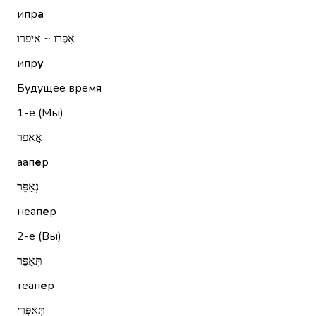
ипр
а
אִפְּרוּ ~ איפרו
ипр
у
Будущее время
1-е (Мы)
אֲאַפֵּר
аап
е
р
נְאַפֵּר
неап
е
р
2-е (Вы)
תְּאַפֵּר
теап
е
р
תְּאַפְּרִי