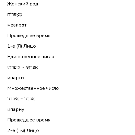
Женский род
מְאַפְּרוֹת
меапр
о
т
Прошедшее время
1-е (Я)
Лицо
Единственное число
אִפַּרְתִּי ~ איפרתי
ип
а
рти
Множественное число
אִפַּרְנוּ ~ איפרנו
ип
а
рну
Прошедшее время
2-е (Ты)
Лицо