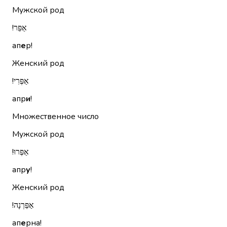
Мужской род
אַפֵּר!‏
ап
е
р!
Женский род
אַפְּרִי!‏
апр
и
!
Множественное число
Мужской род
אַפְּרוּ!‏
апр
у
!
Женский род
אַפֵּרְנָה!‏
ап
е
рна!