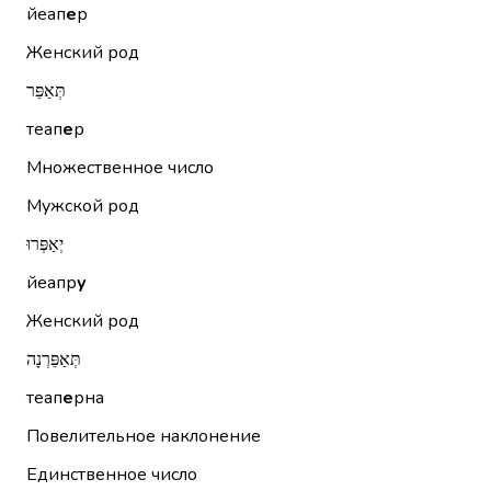
йеап
е
р
Женский род
תְּאַפֵּר
теап
е
р
Множественное число
Мужской род
יְאַפְּרוּ
йеапр
у
Женский род
תְּאַפֵּרְנָה
теап
е
рна
Повелительное наклонение
Единственное число