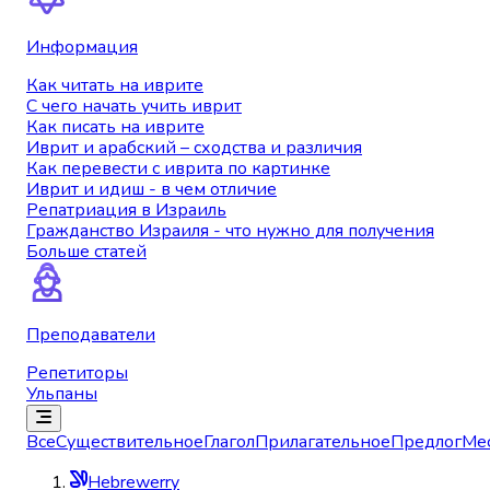
Информация
Как читать на иврите
С чего начать учить иврит
Как писать на иврите
Иврит и арабский – сходства и различия
Как перевести с иврита по картинке
Иврит и идиш - в чем отличие
Репатриация в Израиль
Гражданство Израиля - что нужно для получения
Больше статей
Преподаватели
Репетиторы
Ульпаны
Все
Существительное
Глагол
Прилагательное
Предлог
Ме
Hebrewerry