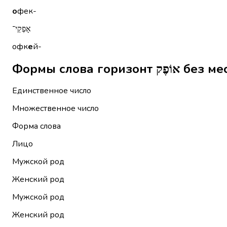
о
фек-
אָפְקֵי־
офк
е
й-
Формы слова г
Единственное число
Множественное число
Форма слова
Лицо
Мужской род
Женский род
Мужской род
Женский род