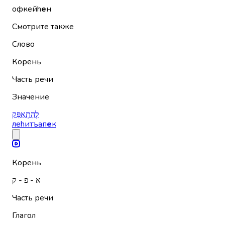
офкейh
е
н
Смотрите также
Слово
Корень
Часть речи
Значение
לְהִתְאַפֵּק
леhитъап
е
к
Корень
א - פ - ק
Часть речи
Глагол