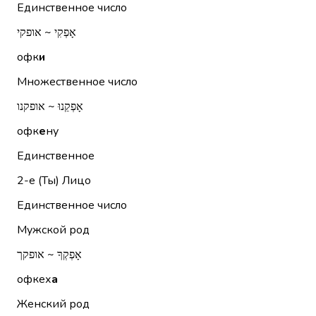
Единственное число
אָפְקִי ~ אופקי
офк
и
Множественное число
אָפְקֵנוּ ~ אופקנו
офк
е
ну
Единственное
2-е (Ты)
Лицо
Единственное число
Мужской род
אָפְקְךָ ~ אופקך
офкех
а
Женский род