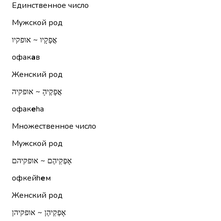
Единственное число
Мужской род
אֳפָקָיו ~ אופקיו
офак
а
в
Женский род
אֳפָקֶיהָ ~ אופקיה
офак
е
hа
Множественное число
Мужской род
אָפְקֵיהֶם ~ אופקיהם
офкейh
е
м
Женский род
אָפְקֵיהֶן ~ אופקיהן