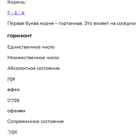
Корень
:
א - פ - ק
Первая буква корня – гортанная. Это влияет на соседни
горизонт
Единственное число
Множественное число
Абсолютное состояние
אֹפֶק
о
фек
אֳפָקִים
офак
и
м
Сопряженное состояние
אֹפֶק־