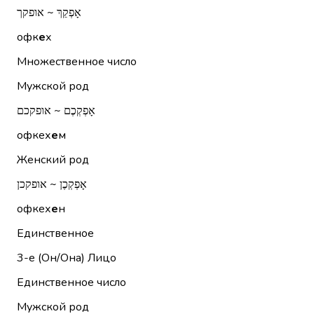
אָפְקֵךְ ~ אופקך
офк
е
х
Множественное число
Мужской род
אָפְקְכֶם ~ אופקכם
офкех
е
м
Женский род
אָפְקְכֶן ~ אופקכן
офкех
е
н
Единственное
3-е (Он/Она)
Лицо
Единственное число
Мужской род