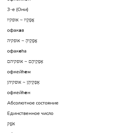
3-е (Они)
אֳפָקָיו ~ אופקיו
офак
а
в
אֳפָקֶיהָ ~ אופקיה
офак
е
hа
אָפְקֵיהֶם ~ אופקיהם
офкейh
е
м
אָפְקֵיהֶן ~ אופקיהן
офкейh
е
н
Абсолютное состояние
Единственное число
אֹפֶק