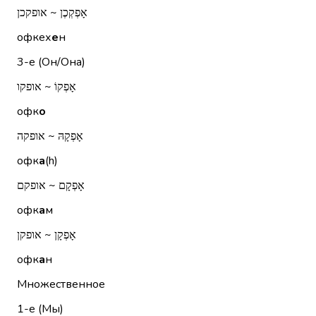
אָפְקְכֶן ~ אופקכן
офкех
е
н
3-е (Он/Она)
אָפְקוֹ ~ אופקו
офк
о
אָפְקָהּ ~ אופקה
офк
а
(h)
אָפְקָם ~ אופקם
офк
а
м
אָפְקָן ~ אופקן
офк
а
н
Множественное
1-е (Мы)