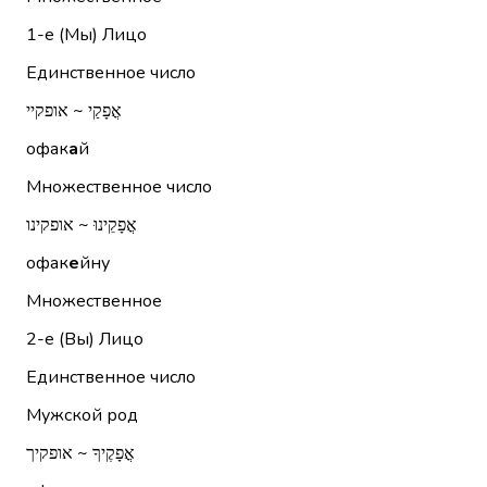
1-е (Мы)
Лицо
Единственное число
אֳפָקַי ~ אופקיי
офак
а
й
Множественное число
אֳפָקֵינוּ ~ אופקינו
офак
е
йну
Множественное
2-е (Вы)
Лицо
Единственное число
Мужской род
אֳפָקֶיךָ ~ אופקיך