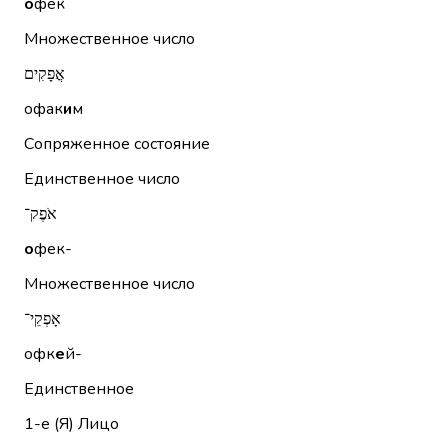
о
фек
Множественное число
אֳפָקִים
офак
и
м
Сопряженное состояние
Единственное число
אֹפֶק־
о
фек-
Множественное число
אָפְקֵי־
офк
е
й-
Единственное
1-е (Я)
Лицо