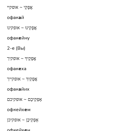
אֳפָקַי ~ אופקיי
офак
а
й
אֳפָקֵינוּ ~ אופקינו
офак
е
йну
2-е (Вы)
אֳפָקֶיךָ ~ אופקיך
офак
е
ха
אֳפָקַיִךְ ~ אופקייך
офак
а
йих
אָפְקֵיכֶם ~ אופקיכם
офкейх
е
м
אָפְקֵיכֶן ~ אופקיכן
офкейх
е
н