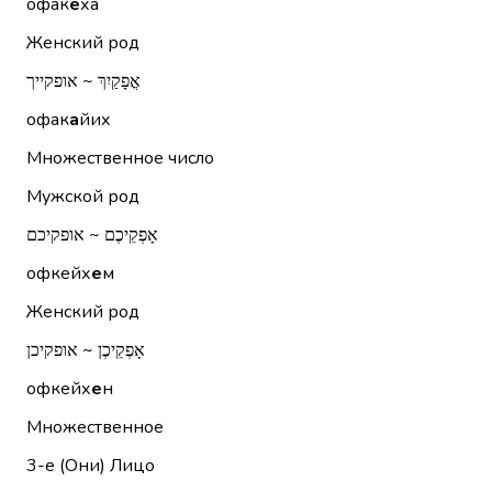
офак
е
ха
Женский род
אֳפָקַיִךְ ~ אופקייך
офак
а
йих
Множественное число
Мужской род
אָפְקֵיכֶם ~ אופקיכם
офкейх
е
м
Женский род
אָפְקֵיכֶן ~ אופקיכן
офкейх
е
н
Множественное
3-е (Они)
Лицо