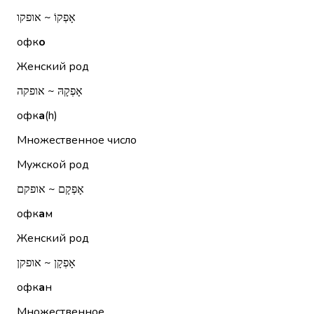
אָפְקוֹ ~ אופקו
офк
о
Женский род
אָפְקָהּ ~ אופקה
офк
а
(h)
Множественное число
Мужской род
אָפְקָם ~ אופקם
офк
а
м
Женский род
אָפְקָן ~ אופקן
офк
а
н
Множественное