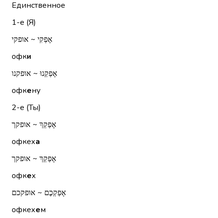
Единственное
1-е (Я)
אָפְקִי ~ אופקי
офк
и
אָפְקֵנוּ ~ אופקנו
офк
е
ну
2-е (Ты)
אָפְקְךָ ~ אופקך
офкех
а
אָפְקֵךְ ~ אופקך
офк
е
х
אָפְקְכֶם ~ אופקכם
офкех
е
м