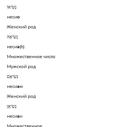
נְשִׂיאוֹ
неси
о
Женский род
נְשִׂיאָהּ
неси
а
(h)
Множественное число
Мужской род
נְשִׂיאָם
неси
а
м
Женский род
נְשִׂיאָן
неси
а
н
Множественное