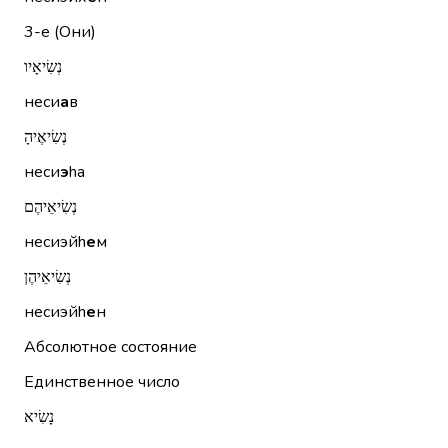
3-е (Они)
נְשִׂיאָיו
неси
а
в
נְשִׂיאֶיהָ
неси
э
hа
נְשִׂיאֵיהֶם
несиэйh
е
м
נְשִׂיאֵיהֶן
несиэйh
е
н
Абсолютное состояние
Единственное число
נָשִׂיא