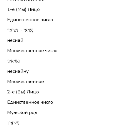
1-е (Мы)
Лицо
Единственное число
נְשִׂיאַי ~ נשיאיי
неси
а
й
Множественное число
נְשִׂיאֵינוּ
неси
э
йну
Множественное
2-е (Вы)
Лицо
Единственное число
Мужской род
נְשִׂיאֶיךָ