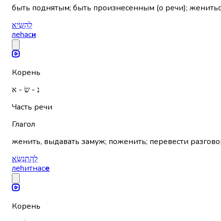
быть поднятым; быть произнесенным (о речи); женить
לְהַשִּׂיא
леhас
и
Корень
נ - שׂ - א
Часть речи
Глагол
женить, выдавать замуж; поженить; перевести разгово
לְהִתְנַשֵּׂא
леhитнас
е
Корень