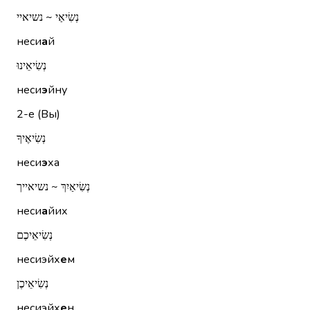
נְשִׂיאַי ~ נשיאיי
неси
а
й
נְשִׂיאֵינוּ
неси
э
йну
2-е (Вы)
נְשִׂיאֶיךָ
неси
э
ха
נְשִׂיאַיִךְ ~ נשיאייך
неси
а
йих
נְשִׂיאֵיכֶם
несиэйх
е
м
נְשִׂיאֵיכֶן
несиэйх
е
н