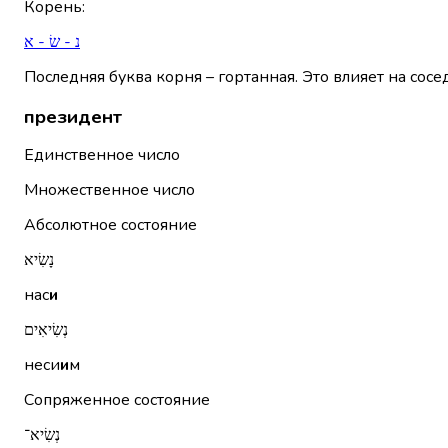
Корень
:
נ - שׂ - א
Последняя буква корня – гортанная. Это влияет на сосе
президент
Единственное число
Множественное число
Абсолютное состояние
נָשִׂיא
нас
и
נְשִׂיאִים
неси
и
м
Сопряженное состояние
נְשִׂיא־