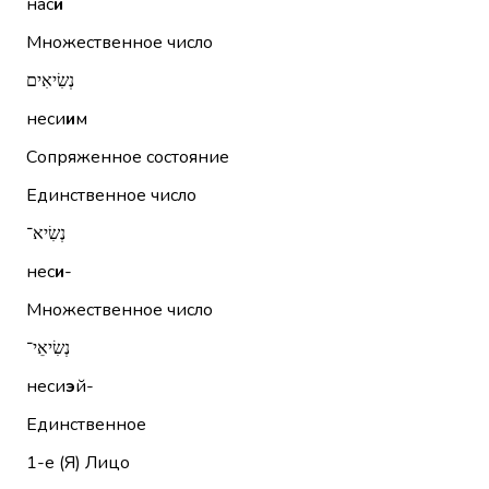
нас
и
Множественное число
נְשִׂיאִים
неси
и
м
Сопряженное состояние
Единственное число
נְשִׂיא־
нес
и
-
Множественное число
נְשִׂיאֵי־
неси
э
й-
Единственное
1-е (Я)
Лицо