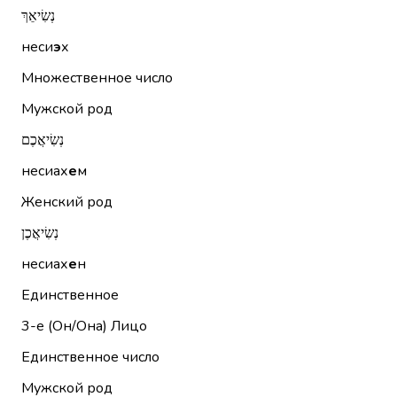
נְשִׂיאֵךְ
неси
э
х
Множественное число
Мужской род
נְשִׂיאֲכֶם
несиах
е
м
Женский род
נְשִׂיאֲכֶן
несиах
е
н
Единственное
3-е (Он/Она)
Лицо
Единственное число
Мужской род