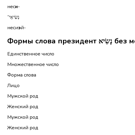
нес
и
-
נְשִׂיאֵי־
неси
э
й-
Формы слова
Единственное число
Множественное число
Форма слова
Лицо
Мужской род
Женский род
Мужской род
Женский род