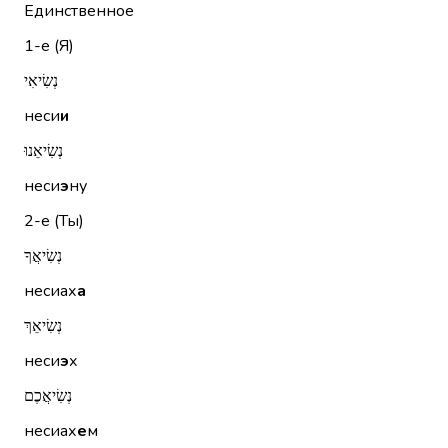
Единственное
1-е (Я)
נְשִׂיאִי
неси
и
נְשִׂיאֵנוּ
неси
э
ну
2-е (Ты)
נְשִׂיאֲךָ
несиах
а
נְשִׂיאֵךְ
неси
э
х
נְשִׂיאֲכֶם
несиах
е
м