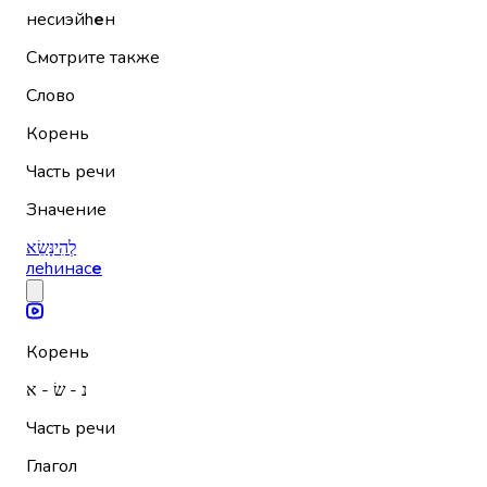
несиэйh
е
н
Смотрите также
Слово
Корень
Часть речи
Значение
לְהִינָּשֵׂא
леhинас
е
Корень
נ - שׂ - א
Часть речи
Глагол