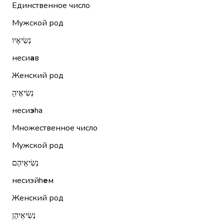
Единственное число
Мужской род
נְשִׂיאָיו
неси
а
в
Женский род
נְשִׂיאֶיהָ
неси
э
hа
Множественное число
Мужской род
נְשִׂיאֵיהֶם
несиэйh
е
м
Женский род
נְשִׂיאֵיהֶן