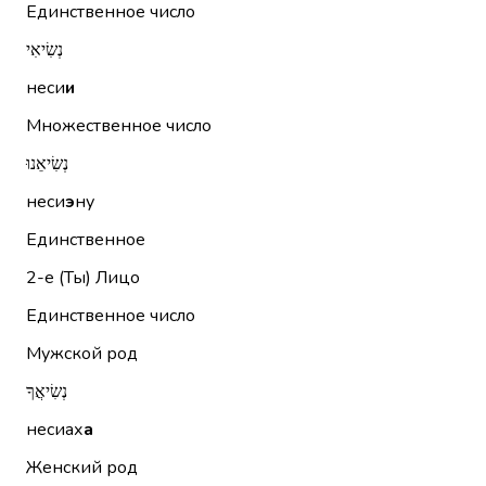
Единственное число
נְשִׂיאִי
неси
и
Множественное число
נְשִׂיאֵנוּ
неси
э
ну
Единственное
2-е (Ты)
Лицо
Единственное число
Мужской род
נְשִׂיאֲךָ
несиах
а
Женский род