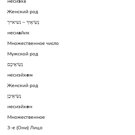
неси
э
ха
Женский род
נְשִׂיאַיִךְ ~ נשיאייך
неси
а
йих
Множественное число
Мужской род
נְשִׂיאֵיכֶם
несиэйх
е
м
Женский род
נְשִׂיאֵיכֶן
несиэйх
е
н
Множественное
3-е (Они)
Лицо