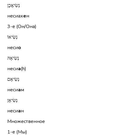
נְשִׂיאֲכֶן
несиах
е
н
3-е (Он/Она)
נְשִׂיאוֹ
неси
о
נְשִׂיאָהּ
неси
а
(h)
נְשִׂיאָם
неси
а
м
נְשִׂיאָן
неси
а
н
Множественное
1-е (Мы)