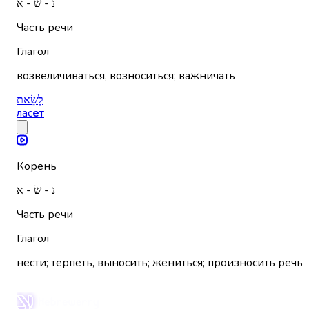
נ - שׂ - א
Часть речи
Глагол
возвеличиваться, возноситься; важничать
לָשֵׂאת
лас
е
т
Корень
נ - שׂ - א
Часть речи
Глагол
нести; терпеть, выносить; жениться; произносить речь