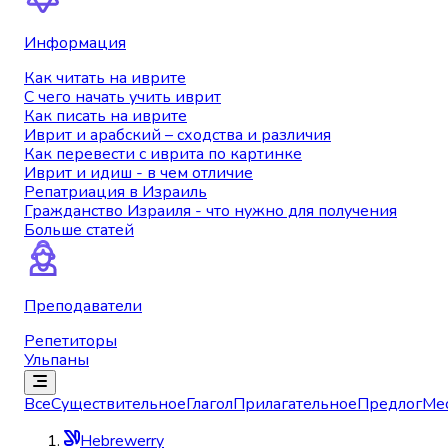
Информация
Как читать на иврите
С чего начать учить иврит
Как писать на иврите
Иврит и арабский – сходства и различия
Как перевести с иврита по картинке
Иврит и идиш - в чем отличие
Репатриация в Израиль
Гражданство Израиля - что нужно для получения
Больше статей
Преподаватели
Репетиторы
Ульпаны
Все
Существительное
Глагол
Прилагательное
Предлог
Ме
Hebrewerry