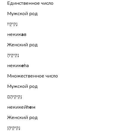
Единственное число
Мужской род
נְקִיקָיו
некик
а
в
Женский род
נְקִיקֶיהָ
некик
е
hа
Множественное число
Мужской род
נְקִיקֵיהֶם
некикейh
е
м
Женский род
נְקִיקֵיהֶן