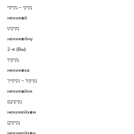
נְקִיקַי ~ נקיקיי
некик
а
й
נְקִיקֵינוּ
некик
е
йну
2-е (Вы)
נְקִיקֶיךָ
некик
е
ха
נְקִיקַיִךְ ~ נקיקייך
некик
а
йих
נְקִיקֵיכֶם
некикейх
е
м
נְקִיקֵיכֶן
некикейх
е
н