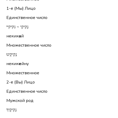
1-е (Мы)
Лицо
Единственное число
נְקִיקַי ~ נקיקיי
некик
а
й
Множественное число
נְקִיקֵינוּ
некик
е
йну
Множественное
2-е (Вы)
Лицо
Единственное число
Мужской род
נְקִיקֶיךָ