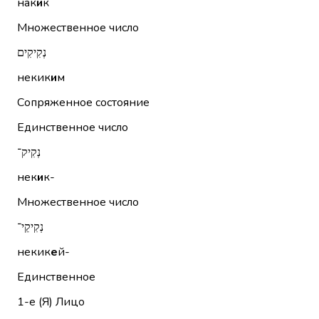
нак
и
к
Множественное число
נְקִיקִים
некик
и
м
Сопряженное состояние
Единственное число
נְקִיק־
нек
и
к-
Множественное число
נְקִיקֵי־
некик
е
й-
Единственное
1-е (Я)
Лицо