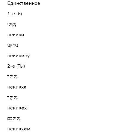
Единственное
1-е (Я)
נְקִיקִי
некик
и
נְקִיקֵנוּ
некик
е
ну
2-е (Ты)
נְקִיקְךָ
некикх
а
נְקִיקֵךְ
некик
е
х
נְקִיקְכֶם
некикх
е
м