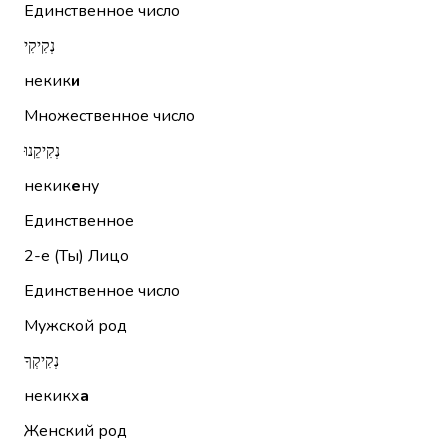
Единственное число
נְקִיקִי
некик
и
Множественное число
נְקִיקֵנוּ
некик
е
ну
Единственное
2-е (Ты)
Лицо
Единственное число
Мужской род
נְקִיקְךָ
некикх
а
Женский род