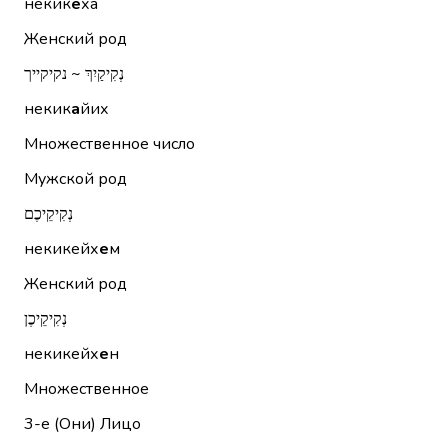
некик
е
ха
Женский род
נְקִיקַיִךְ ~ נקיקייך
некик
а
йих
Множественное число
Мужской род
נְקִיקֵיכֶם
некикейх
е
м
Женский род
נְקִיקֵיכֶן
некикейх
е
н
Множественное
3-е (Они)
Лицо