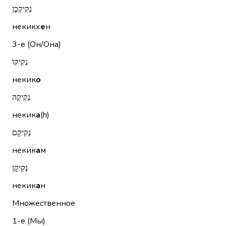
נְקִיקְכֶן
некикх
е
н
3-е (Он/Она)
נְקִיקוֹ
некик
о
נְקִיקָהּ
некик
а
(h)
נְקִיקָם
некик
а
м
נְקִיקָן
некик
а
н
Множественное
1-е (Мы)