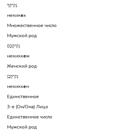
נְקִיקֵךְ
некик
е
х
Множественное число
Мужской род
נְקִיקְכֶם
некикх
е
м
Женский род
נְקִיקְכֶן
некикх
е
н
Единственное
3-е (Он/Она)
Лицо
Единственное число
Мужской род