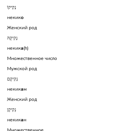
נְקִיקוֹ
некик
о
Женский род
נְקִיקָהּ
некик
а
(h)
Множественное число
Мужской род
נְקִיקָם
некик
а
м
Женский род
נְקִיקָן
некик
а
н
Множественное