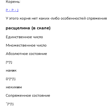
Корень
:
נ - ק - ק
У этого корня нет каких-либо особенностей спряжения
расщелина (в скале)
Единственное число
Множественное число
Абсолютное состояние
נָקִיק
нак
и
к
נְקִיקִים
некик
и
м
Сопряженное состояние
נְקִיק־