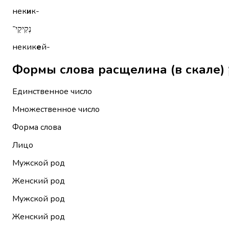
нек
и
к-
נְקִיקֵי־
некик
е
й-
Единственное число
Множественное число
Форма слова
Лицо
Мужской род
Женский род
Мужской род
Женский род