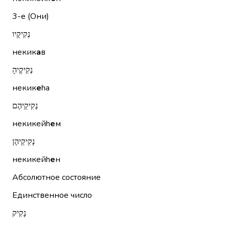
3-е (Они)
נְקִיקָיו
некик
а
в
נְקִיקֶיהָ
некик
е
hа
נְקִיקֵיהֶם
некикейh
е
м
נְקִיקֵיהֶן
некикейh
е
н
Абсолютное состояние
Единственное число
נָקִיק