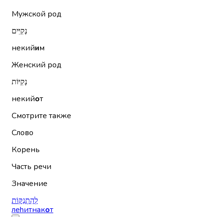
Мужской род
נְקִיִּים
некий
и
м
Женский род
נְקִיּוֹת
некий
о
т
Смотрите также
Слово
Корень
Часть речи
Значение
לְהִתְנַקּוֹת
леhитнак
о
т