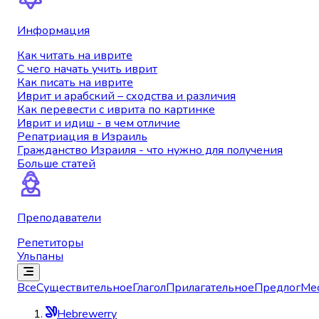
Информация
Как читать на иврите
С чего начать учить иврит
Как писать на иврите
Иврит и арабский – сходства и различия
Как перевести с иврита по картинке
Иврит и идиш - в чем отличие
Репатриация в Израиль
Гражданство Израиля - что нужно для получения
Больше статей
Преподаватели
Репетиторы
Ульпаны
Все
Существительное
Глагол
Прилагательное
Предлог
Ме
Hebrewerry