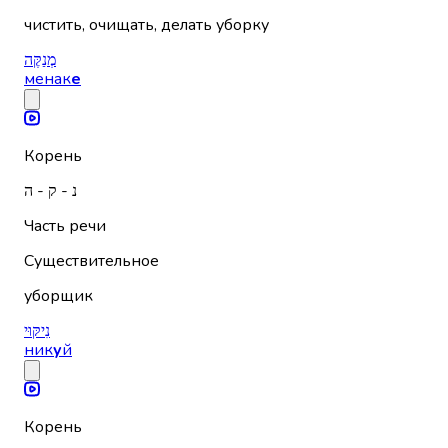
чистить, очищать, делать уборку
מְנַקֶּה
менак
е
Корень
נ - ק - ה
Часть речи
Существительное
уборщик
נִיקּוּי
ник
у
й
Корень