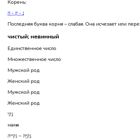
Корень
:
נ - ק - ה
Последняя буква корня – слабая. Она исчезает или пере
чистый; невинный
Единственное число
Множественное число
Мужской род
Женский род
Мужской род
Женский род
נָקִי
нак
и
נְקִיָּה ~ נקייה