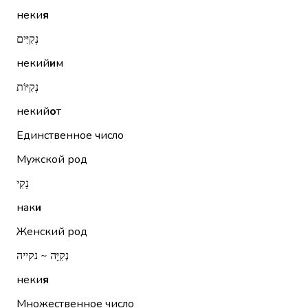
неки
я
נְקִיִּים
некий
и
м
נְקִיּוֹת
некий
о
т
Единственное число
Мужской род
נָקִי
нак
и
Женский род
נְקִיָּה ~ נקייה
неки
я
Множественное число