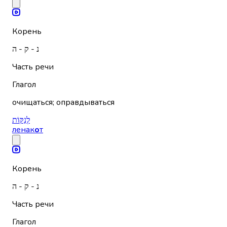
Корень
נ - ק - ה
Часть речи
Глагол
очищаться; оправдываться
לְנַקּוֹת
ленак
о
т
Корень
נ - ק - ה
Часть речи
Глагол